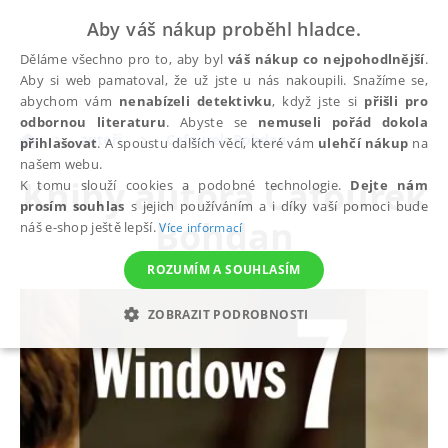
Aby váš nákup proběhl hladce.
Děláme všechno pro to, aby byl
váš nákup co nejpohodlnější
.
Aby si web pamatoval, že už jste u nás nakoupili. Snažíme se,
abychom vám
nenabízeli detektivku
, když jste si
přišli pro
odbornou literaturu
. Abyste se
nemuseli pořád dokola
autoři
Cafourek Bohdan
přihlašovat
. A spoustu dalších věcí, které vám
ulehčí nákup
na
našem webu.
Knihy autora
Cafourek
K tomu slouží cookies a podobné technologie.
Dejte nám
prosím souhlas
s jejich používáním a i díky vaší pomoci bude
Bohdan
náš e-shop ještě lepší.
Více informací
ROZUMÍM A SOUHLASÍM
ZOBRAZIT PODROBNOSTI
NEZBYTNÉ
ANALYTICKÉ
MARKETINGOVÉ
FUNKČNÍ
NEZAŘAZENÉ SOUBORY