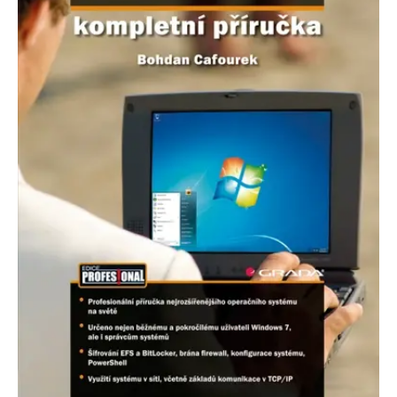
Nezbytné
Analytické
Marketingové
Funkční
Nezařazené soubory
Nezbytně nutné soubory cookie umožňují základní funkce webových
stránek, jako je přihlášení uživatele a správa účtu. Webové stránky nelze
bez nezbytně nutných souborů cookie správně používat.
Provider /
Název
Vyprší
Popis
Doména
CookieScriptConsent
1 měsíc
Tento soubor
CookieScript
cookie
www.grada.cz
používá
služba
Cookie-
Script.com k
zapamatování
předvoleb
souhlasu se
soubory
cookie
návštěvníků.
Je nutné, aby
banner
cookie
Cookie-
Script.com
fungoval