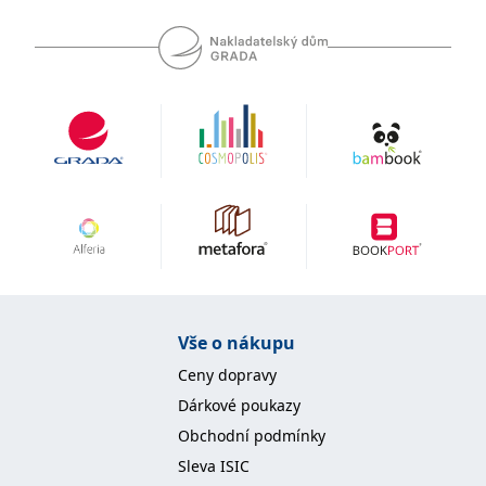
se měly zobrazovat a
které by mohly být
relevantní pro
koncového uživatele,
který si prohlíží web.
MUID
1 rok
Tento soubor cookie je v
Microsoft
Microsoftu široce
Corporation
používán jako jedinečný
.clarity.ms
identifikátor uživatele.
Lze jej nastavit pomocí
vložených skriptů
Microsoft. Široce se věří,
že se synchronizuje s
mnoha různými
doménami společnosti
Microsoft, což umožňuje
sledování uživatelů.
sid
.seznam.cz
1 měsíc
Toto je velmi běžný
název souboru cookie,
ale pokud je nalezen
Vše o nákupu
jako soubor cookie
relace, bude
Ceny dopravy
pravděpodobně použit
jako pro správu stavu
Dárkové poukazy
relace.
Obchodní podmínky
_gcl_au
3 měsíce
Tento soubor cookie
Google LLC
nastavuje společnost
.grada.cz
Sleva ISIC
Doubleclick a provádí
informace o tom, jak