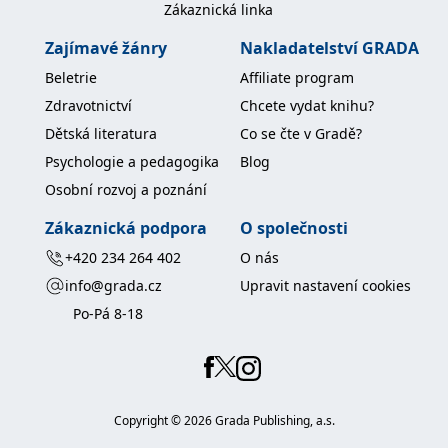
Zákaznická linka
koncový uživatel používá
webové stránky a
jakoukoli reklamu,
Zajímavé žánry
Nakladatelství GRADA
kterou koncový uživatel
mohl vidět před
Beletrie
Affiliate program
návštěvou uvedeného
webu.
Zdravotnictví
Chcete vydat knihu?
MR
7 dní
Toto je soubor cookie
Microsoft
Dětská literatura
Co se čte v Gradě?
první strany společnosti
Corporation
Microsoft MSN, který
.c.bing.com
Psychologie a pedagogika
Blog
používáme k měření
používání webu pro
Osobní rozvoj a poznání
interní analýzu.
_uetvid
1 rok
Toto je soubor cookie
Microsoft
Zákaznická podpora
O společnosti
využívaný společností
Corporation
Microsoft Bing Ads a je
.grada.cz
+420 234 264 402
O nás
sledovacím souborem
cookie. Umožňuje nám
info@grada.cz
Upravit nastavení cookies
komunikovat s
uživatelem, který již dříve
Po-Pá 8-18
navštívil náš web.
test_cookie
15 minut
Tento soubor cookie
Google LLC
nastavuje společnost
.doubleclick.net
DoubleClick (kterou
vlastní společnost
Google), aby zjistila, zda
prohlížeč návštěvníka
Copyright ©
2026
Grada Publishing, a.s.
webu podporuje
soubory cookie.