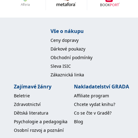
Nezbytné
Analytické
Marketingové
Funkční
Nezařazené soubory
Nezbytně nutné soubory cookie umožňují základní funkce webových
Vše o nákupu
stránek, jako je přihlášení uživatele a správa účtu. Webové stránky nelze
bez nezbytně nutných souborů cookie správně používat.
Ceny dopravy
Provider /
Dárkové poukazy
Název
Vyprší
Popis
Doména
Obchodní podmínky
CookieScriptConsent
1 měsíc
Tento soubor
CookieScript
Sleva ISIC
cookie
www.grada.cz
používá
Zákaznická linka
služba
Cookie-
Script.com k
Zajímavé žánry
Nakladatelství GRADA
zapamatování
předvoleb
Beletrie
Affiliate program
souhlasu se
soubory
Zdravotnictví
Chcete vydat knihu?
cookie
návštěvníků.
Dětská literatura
Co se čte v Gradě?
Je nutné, aby
banner
Psychologie a pedagogika
Blog
cookie
Cookie-
Osobní rozvoj a poznání
Script.com
fungoval