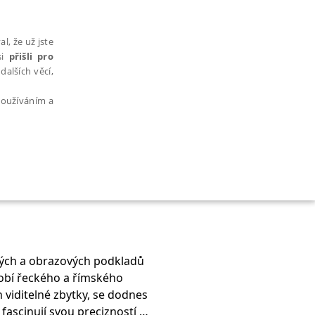
l, že už jste
si
přišli pro
dalších věcí,
 používáním a
AŘAZENÉ SOUBORY
vých a obrazových podkladů
bdobí řeckého a římského
bytně nutných souborů cookie správně používat.
 viditelné zbytky, se dodnes
 fascinují svou precizností a