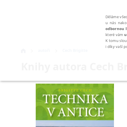
Děláme všec
u nás nako
odbornou l
které vám
u
K tomu slou
i díky vaší 
autoři
Cech Brigitte
Knihy autora
Cech Br
NEZBYTNÉ
Nezbytně nutné soubory cookie umožňují základní funkce webovýc
Provider /