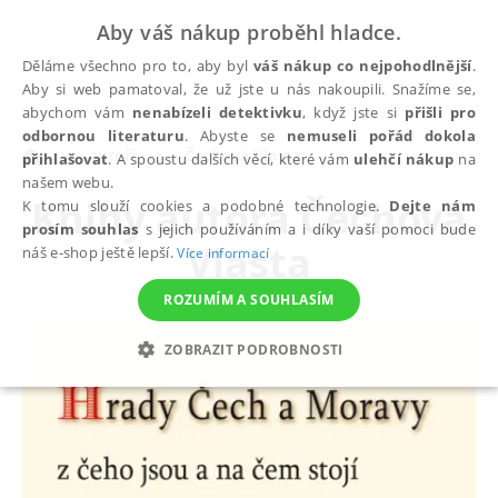
Aby váš nákup proběhl hladce.
Děláme všechno pro to, aby byl
váš nákup co nejpohodlnější
.
Aby si web pamatoval, že už jste u nás nakoupili. Snažíme se,
abychom vám
nenabízeli detektivku
, když jste si
přišli pro
odbornou literaturu
. Abyste se
nemuseli pořád dokola
autoři
Čechová Vlasta
přihlašovat
. A spoustu dalších věcí, které vám
ulehčí nákup
na
našem webu.
Knihy autora
Čechová
K tomu slouží cookies a podobné technologie.
Dejte nám
prosím souhlas
s jejich používáním a i díky vaší pomoci bude
Vlasta
náš e-shop ještě lepší.
Více informací
ROZUMÍM A SOUHLASÍM
ZOBRAZIT PODROBNOSTI
NEZBYTNÉ
ANALYTICKÉ
MARKETINGOVÉ
FUNKČNÍ
NEZAŘAZENÉ SOUBORY