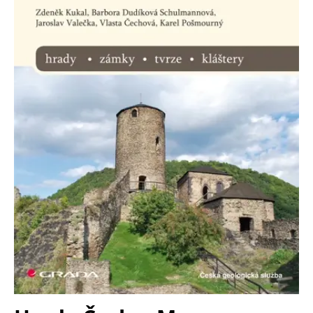
Nezbytné
Analytické
Marketingové
Funkční
Nezařazené soubory
Nezbytně nutné soubory cookie umožňují základní funkce webových
stránek, jako je přihlášení uživatele a správa účtu. Webové stránky nelze
bez nezbytně nutných souborů cookie správně používat.
Provider /
Název
Vyprší
Popis
Doména
CookieScriptConsent
1 měsíc
Tento soubor
CookieScript
cookie
www.grada.cz
používá
služba
Cookie-
Script.com k
zapamatování
předvoleb
souhlasu se
soubory
cookie
návštěvníků.
Je nutné, aby
banner
cookie
Cookie-
Script.com
fungoval