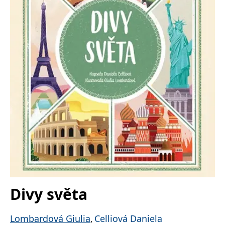
Nezbytné
Analytické
Marketingové
Funkční
Nezařazené soubory
Nezbytně nutné soubory cookie umožňují základní funkce webových
stránek, jako je přihlášení uživatele a správa účtu. Webové stránky nelze
bez nezbytně nutných souborů cookie správně používat.
Provider /
Název
Vyprší
Popis
Doména
CookieScriptConsent
1 měsíc
Tento soubor
CookieScript
cookie
www.grada.cz
používá
služba
Cookie-
Script.com k
zapamatování
předvoleb
souhlasu se
soubory
cookie
návštěvníků.
Je nutné, aby
Divy světa
banner
cookie
Cookie-
Script.com
Lombardová Giulia
Celliová Daniela
,
fungoval