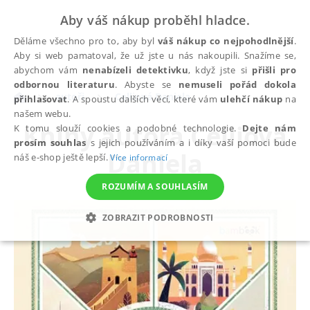
Aby váš nákup proběhl hladce.
Děláme všechno pro to, aby byl
váš nákup co nejpohodlnější
.
Aby si web pamatoval, že už jste u nás nakoupili. Snažíme se,
abychom vám
nenabízeli detektivku
, když jste si
přišli pro
odbornou literaturu
. Abyste se
nemuseli pořád dokola
autoři
Celliová Daniela
přihlašovat
. A spoustu dalších věcí, které vám
ulehčí nákup
na
našem webu.
Knihy autora
Celliová
K tomu slouží cookies a podobné technologie.
Dejte nám
prosím souhlas
s jejich používáním a i díky vaší pomoci bude
Daniela
náš e-shop ještě lepší.
Více informací
ROZUMÍM A SOUHLASÍM
ZOBRAZIT PODROBNOSTI
NEZBYTNÉ
ANALYTICKÉ
MARKETINGOVÉ
FUNKČNÍ
NEZAŘAZENÉ SOUBORY