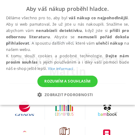
Aby váš nákup proběhl hladce.
Děláme všechno pro to, aby byl
váš nákup co nejpohodlnější
.
Aby si web pamatoval, že už jste u nás nakoupili. Snažíme se,
abychom vám
nenabízeli detektivku
, když jste si
přišli pro
odbornou literaturu
. Abyste se
nemuseli pořád dokola
autoři
Čermák Martin
přihlašovat
. A spoustu dalších věcí, které vám
ulehčí nákup
na
našem webu.
Knihy autora
Čermák
K tomu slouží cookies a podobné technologie.
Dejte nám
prosím souhlas
s jejich používáním a i díky vaší pomoci bude
Martin
náš e-shop ještě lepší.
Více informací
ROZUMÍM A SOUHLASÍM
ZOBRAZIT PODROBNOSTI
NEZBYTNÉ
ANALYTICKÉ
MARKETINGOVÉ
FUNKČNÍ
NEZAŘAZENÉ SOUBORY