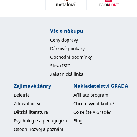
Nezbytné
Analytické
Marketingové
Funkční
Nezařazené soubory
Nezbytně nutné soubory cookie umožňují základní funkce webových
Vše o nákupu
stránek, jako je přihlášení uživatele a správa účtu. Webové stránky nelze
bez nezbytně nutných souborů cookie správně používat.
Ceny dopravy
Provider /
Dárkové poukazy
Název
Vyprší
Popis
Doména
Obchodní podmínky
CookieScriptConsent
1 měsíc
Tento soubor
CookieScript
Sleva ISIC
cookie
www.grada.cz
používá
Zákaznická linka
služba
Cookie-
Script.com k
Zajímavé žánry
Nakladatelství GRADA
zapamatování
předvoleb
Beletrie
Affiliate program
souhlasu se
soubory
Zdravotnictví
Chcete vydat knihu?
cookie
návštěvníků.
Dětská literatura
Co se čte v Gradě?
Je nutné, aby
banner
Psychologie a pedagogika
Blog
cookie
Cookie-
Osobní rozvoj a poznání
Script.com
fungoval