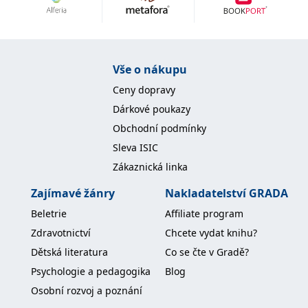
Nezbytné
Analytické
Marketingové
Funkční
Nezařazené soubory
Nezbytně nutné soubory cookie umožňují základní funkce webových
Vše o nákupu
stránek, jako je přihlášení uživatele a správa účtu. Webové stránky nelze
bez nezbytně nutných souborů cookie správně používat.
Ceny dopravy
Provider /
Dárkové poukazy
Název
Vyprší
Popis
Doména
Obchodní podmínky
CookieScriptConsent
1 měsíc
Tento soubor
CookieScript
Sleva ISIC
cookie
www.grada.cz
používá
Zákaznická linka
služba
Cookie-
Script.com k
Zajímavé žánry
Nakladatelství GRADA
zapamatování
předvoleb
Beletrie
Affiliate program
souhlasu se
soubory
Zdravotnictví
Chcete vydat knihu?
cookie
návštěvníků.
Dětská literatura
Co se čte v Gradě?
Je nutné, aby
banner
Psychologie a pedagogika
Blog
cookie
Cookie-
Osobní rozvoj a poznání
Script.com
fungoval