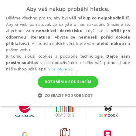
Aby váš nákup proběhl hladce.
Děláme všechno pro to, aby byl
váš nákup co nejpohodlnější
.
Aby si web pamatoval, že už jste u nás nakoupili. Snažíme se,
abychom vám
nenabízeli detektivku
, když jste si
přišli pro
odbornou literaturu
. Abyste se
nemuseli pořád dokola
autoři
Česenek Petr
přihlašovat
. A spoustu dalších věcí, které vám
ulehčí nákup
na
našem webu.
Knihy autora
Česenek
K tomu slouží cookies a podobné technologie.
Dejte nám
prosím souhlas
s jejich používáním a i díky vaší pomoci bude
Petr
náš e-shop ještě lepší.
Více informací
ROZUMÍM A SOUHLASÍM
ZOBRAZIT PODROBNOSTI
NEZBYTNÉ
ANALYTICKÉ
MARKETINGOVÉ
FUNKČNÍ
NEZAŘAZENÉ SOUBORY