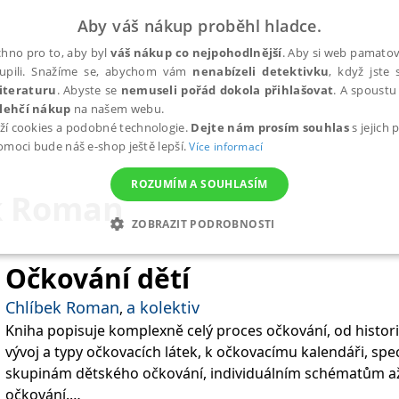
Aby váš nákup proběhl hladce.
hno pro to, aby byl
váš nákup co nejpohodlnější
. Aby si web pamatova
upili. Snažíme se, abychom vám
nenabízeli detektivku
, když jste 
iteraturu
. Abyste se
nemuseli pořád dokola přihlašovat
. A spoustu 
lehčí nákup
na našem webu.
ží cookies a podobné technologie.
Dejte nám prosím souhlas
s jejich
pomoci bude náš e-shop ještě lepší.
Více informací
ROZUMÍM A SOUHLASÍM
k Roman
ZOBRAZIT PODROBNOSTI
ANALYTICKÉ
MARKETINGOVÉ
FUNKČNÍ
NEZ
Očkování dětí
Chlíbek Roman
a kolektiv
,
Kniha popisuje komplexně celý proces očkování, od histor
Nezbytné
Analytické
Marketingové
Funkční
Nezařazené soubory
vývoj a typy očkovacích látek, k očkovacímu kalendáři, sp
h stránek, jako je přihlášení uživatele a správa účtu. Webové stránky nelze bez nez
skupinám dětského očkování, individuálním schématům a
očkování.