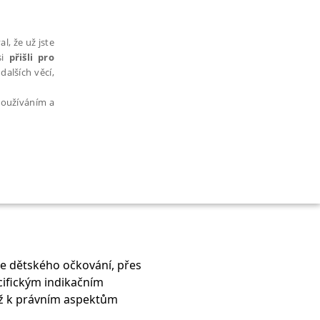
l, že už jste
si
přišli pro
dalších věcí,
 používáním a
AŘAZENÉ SOUBORY
ie dětského očkování, přes
ecifickým indikačním
bytně nutných souborů cookie správně používat.
ž k právním aspektům