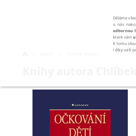
Děláme všec
u nás nako
odbornou l
které vám
u
K tomu slou
i díky vaší 
autoři
Chlíbek Roman
Knihy autora
Chlíbe
NEZBYTNÉ
Nezbytně nutné soubory cookie umožňují základní funkce webovýc
Provider /