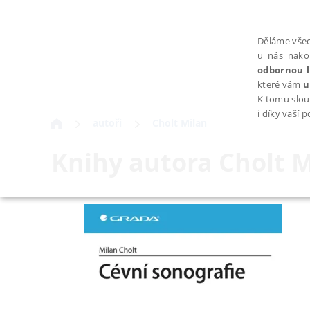
Děláme všec
u nás nako
odbornou l
které vám
u
K tomu slou
i díky vaší 
autoři
Cholt Milan
Knihy autora
Cholt M
NEZBYTNÉ
Nezbytně nutné soubory cookie umožňují základní funkce webovýc
Provider /