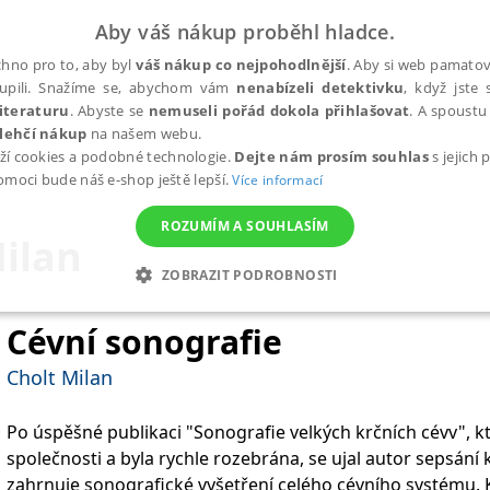
Aby váš nákup proběhl hladce.
hno pro to, aby byl
váš nákup co nejpohodlnější
. Aby si web pamatova
upili. Snažíme se, abychom vám
nenabízeli detektivku
, když jste 
iteraturu
. Abyste se
nemuseli pořád dokola přihlašovat
. A spoustu 
lehčí nákup
na našem webu.
ží cookies a podobné technologie.
Dejte nám prosím souhlas
s jejich
pomoci bude náš e-shop ještě lepší.
Více informací
ROZUMÍM A SOUHLASÍM
ilan
ZOBRAZIT PODROBNOSTI
ANALYTICKÉ
MARKETINGOVÉ
FUNKČNÍ
NEZ
Cévní sonografie
Cholt Milan
Nezbytné
Analytické
Marketingové
Funkční
Nezařazené soubory
Po úspěšné publikaci "Sonografie velkých krčních cévv", 
h stránek, jako je přihlášení uživatele a správa účtu. Webové stránky nelze bez nez
společnosti a byla rychle rozebrána, se ujal autor sepsání
zahrnuje sonografické vyšetření celého cévního systému. 