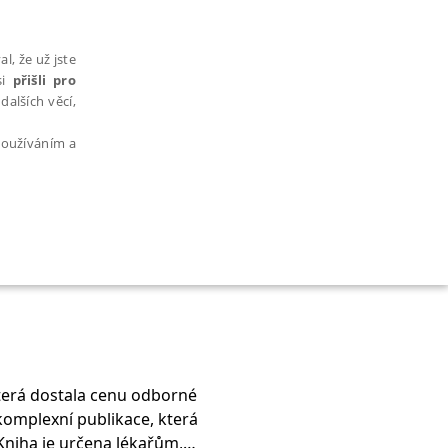
l, že už jste
si
přišli pro
dalších věcí,
 používáním a
AŘAZENÉ SOUBORY
která dostala cenu odborné
bytně nutných souborů cookie správně používat.
 komplexní publikace, která
Kniha je určena lékařům,