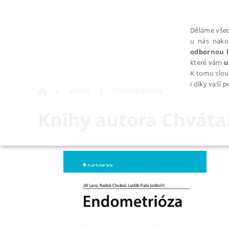
Děláme všec
u nás nako
odbornou l
které vám
u
K tomu slou
i díky vaší 
autoři
Chvátal Radek
Knihy autora
Chváta
NEZBYTNÉ
Nezbytně nutné soubory cookie umožňují základní funkce webovýc
Provider /