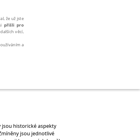
l, že už jste
si
přišli pro
dalších věcí,
 používáním a
AŘAZENÉ SOUBORY
 jsou historické aspekty
bytně nutných souborů cookie správně používat.
Zmíněny jsou jednotlivé