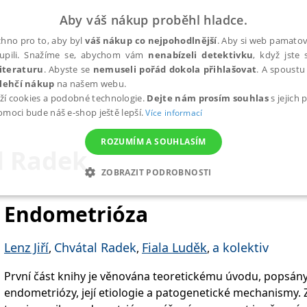
Aby váš nákup proběhl hladce.
hno pro to, aby byl
váš nákup co nejpohodlnější
. Aby si web pamatova
upili. Snažíme se, abychom vám
nenabízeli detektivku
, když jste 
iteraturu
. Abyste se
nemuseli pořád dokola přihlašovat
. A spoustu 
lehčí nákup
na našem webu.
ží cookies a podobné technologie.
Dejte nám prosím souhlas
s jejich
pomoci bude náš e-shop ještě lepší.
Více informací
ROZUMÍM A SOUHLASÍM
l Radek
ZOBRAZIT PODROBNOSTI
ANALYTICKÉ
MARKETINGOVÉ
FUNKČNÍ
NEZ
Endometrióza
Lenz Jiří
Chvátal Radek
Fiala Luděk
a kolektiv
,
,
,
Nezbytné
Analytické
Marketingové
Funkční
Nezařazené soubory
První část knihy je věnována teoretickému úvodu, popsány
h stránek, jako je přihlášení uživatele a správa účtu. Webové stránky nelze bez nez
endometriózy, její etiologie a patogenetické mechanismy. 