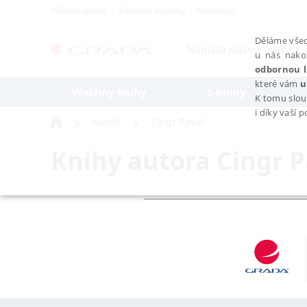
Připravujeme
Dárkové kupony
Kontakty
Děláme všec
u nás nako
odbornou l
které vám
u
Všechny knihy
E-Knihy
K tomu slou
i díky vaší 
autoři
Cingr Pavel
Knihy autora
Cingr P
NEZBYTNÉ
Nezbytně nutné soubory cookie umožňují základní funkce webovýc
Provider /