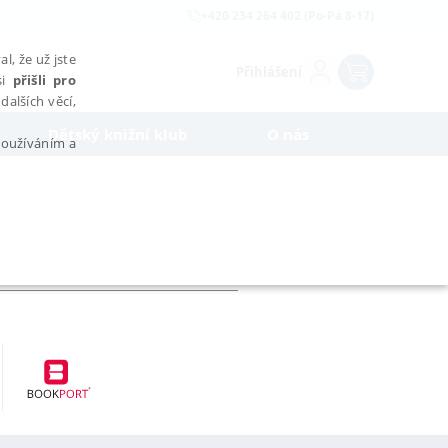
+420 234 264 402 (Po-Pá 8-17)
l, že už jste
Přihlášení
si
přišli pro
dalších věcí,
Dětský knižní klub
O nás
 používáním a
AŘAZENÉ SOUBORY
bytně nutných souborů cookie správně používat.