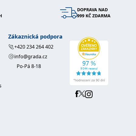
DOPRAVA NAD
 se soubory cookie návštěvníků. Je nutné, aby banner cookie
H
999 KČ ZDARMA
používaný k udržování proměnných relací uživatelů. Obvykle se
obrým příkladem je udržování přihlášeného stavu uživatele
Zákaznická podpora
y bylo možné podávat platné zprávy o používání jejich
+420 234 264 402
info@grada.cz
u.
Po-Pá 8-18
s
Vyprší
Popis
ění správného vzhledu dialogových oken.
1 rok
### Luigisbox???
avštívenou stránku a slouží k počítání a sledování zobrazení
jazyků a zemí
1 rok
u na sociálních médiích. Může také shromažďovat informace o
avštívené stránky.