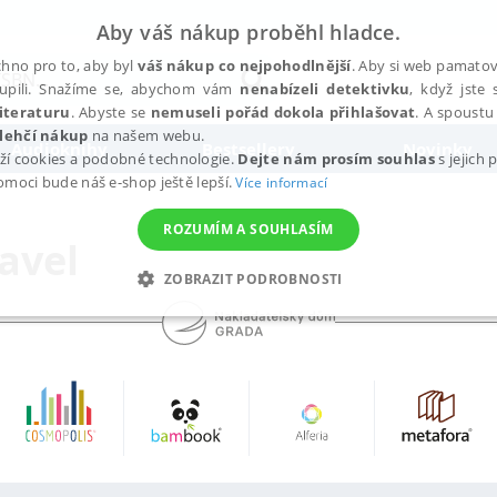
Aby váš nákup proběhl hladce.
hno pro to, aby byl
váš nákup co nejpohodlnější
. Aby si web pamatova
upili. Snažíme se, abychom vám
nenabízeli detektivku
, když jste 
iteraturu
. Abyste se
nemuseli pořád dokola přihlašovat
. A spoustu 
lehčí nákup
na našem webu.
Audioknihy
Bestsellery
Novinky
ží cookies a podobné technologie.
Dejte nám prosím souhlas
s jejich
pomoci bude náš e-shop ještě lepší.
Více informací
ROZUMÍM A SOUHLASÍM
avel
ZOBRAZIT PODROBNOSTI
ANALYTICKÉ
MARKETINGOVÉ
FUNKČNÍ
NEZ
Nezbytné
Analytické
Marketingové
Funkční
Nezařazené soubory
h stránek, jako je přihlášení uživatele a správa účtu. Webové stránky nelze bez nez