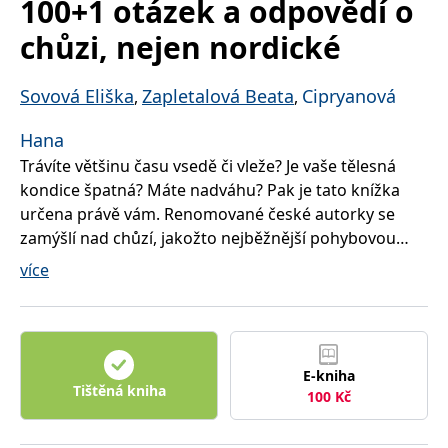
100+1 otázek a odpovědí o
správně.
chůzi, nejen nordické
PHPSESSID
Zavřením
Cookie
PHP.net
prohlížeče
generovaný
www.bambook.cz
aplikacemi
založenými
na jazyce
Sovová Eliška
Zapletalová Beata
Cipryanová
,
,
PHP. Toto je
univerzální
identifikátor
Hana
používaný k
udržování
Trávíte většinu času vsedě či vleže? Je vaše tělesná
proměnných
kondice špatná? Máte nadváhu? Pak je tato knížka
relací
uživatelů.
určena právě vám. Renomované české autorky se
Obvykle se
jedná o
zamýšlí nad chůzí, jakožto nejběžnější pohybovou
náhodně
činností člověka. Nabízí přehled všech pozitivních
vygenerované
více
číslo, jeho
vlivů chůze na zdraví a nabádají k zařazení tohoto
použití může
být specifické
nejpřirozenějšího pohybu do každodenního života
pro daný
web, ale
člověka. Ve 101 bodech vám poradí, jak nejlépe začít s
dobrým
pravidelnou pohybovou aktivitou, a přináší návod, jak
příkladem je
udržování
E-kniha
můžete dojít velmi přirozeným a nenáročným
přihlášeného
Tištěná kniha
100
Kč
stavu
způsobem k vlastnímu zdraví, tělesné kondici a dobré
uživatele mezi
náladě.
stránkami.