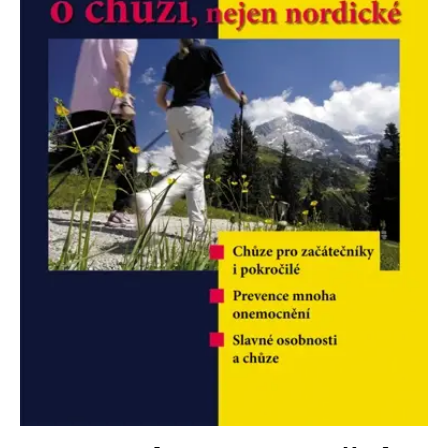
Nezbytné
Analytické
Marketingové
Funkční
Nezařazené soubory
Nezbytně nutné soubory cookie umožňují základní funkce webových
stránek, jako je přihlášení uživatele a správa účtu. Webové stránky nelze
bez nezbytně nutných souborů cookie správně používat.
Provider /
Název
Vyprší
Popis
Doména
CookieScriptConsent
1 měsíc
Tento soubor
CookieScript
cookie
www.grada.cz
používá
služba
Cookie-
Script.com k
zapamatování
předvoleb
souhlasu se
soubory
cookie
návštěvníků.
Je nutné, aby
banner
cookie
Cookie-
Script.com
fungoval