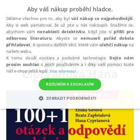
Aby váš nákup proběhl hladce.
Děláme všechno pro to, aby byl
váš nákup co nejpohodlnější
.
Aby si web pamatoval, že už jste u nás nakoupili. Snažíme se,
abychom vám
nenabízeli detektivku
, když jste si
přišli pro
odbornou literaturu
. Abyste se
nemuseli pořád dokola
autoři
Cipryanová Hana
přihlašovat
. A spoustu dalších věcí, které vám
ulehčí nákup
na
našem webu.
Knihy autora
K tomu slouží cookies a podobné technologie.
Dejte nám
prosím souhlas
s jejich používáním a i díky vaší pomoci bude
Cipryanová Hana
náš e-shop ještě lepší.
Více informací
ROZUMÍM A SOUHLASÍM
ZOBRAZIT PODROBNOSTI
NEZBYTNÉ
ANALYTICKÉ
MARKETINGOVÉ
FUNKČNÍ
NEZAŘAZENÉ SOUBORY