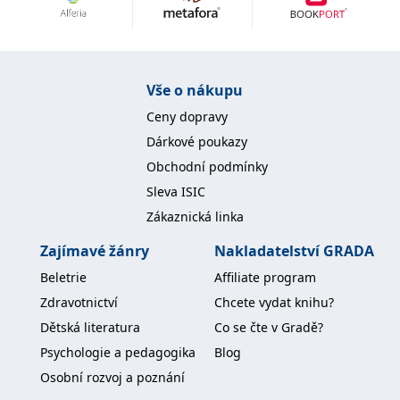
Nezbytné
Analytické
Marketingové
Funkční
Nezařazené soubory
Nezbytně nutné soubory cookie umožňují základní funkce webových
Vše o nákupu
stránek, jako je přihlášení uživatele a správa účtu. Webové stránky nelze
bez nezbytně nutných souborů cookie správně používat.
Ceny dopravy
Provider /
Dárkové poukazy
Název
Vyprší
Popis
Doména
Obchodní podmínky
CookieScriptConsent
1 měsíc
Tento soubor
CookieScript
Sleva ISIC
cookie
www.grada.cz
používá
Zákaznická linka
služba
Cookie-
Script.com k
Zajímavé žánry
Nakladatelství GRADA
zapamatování
předvoleb
Beletrie
Affiliate program
souhlasu se
soubory
Zdravotnictví
Chcete vydat knihu?
cookie
návštěvníků.
Dětská literatura
Co se čte v Gradě?
Je nutné, aby
banner
Psychologie a pedagogika
Blog
cookie
Cookie-
Osobní rozvoj a poznání
Script.com
fungoval