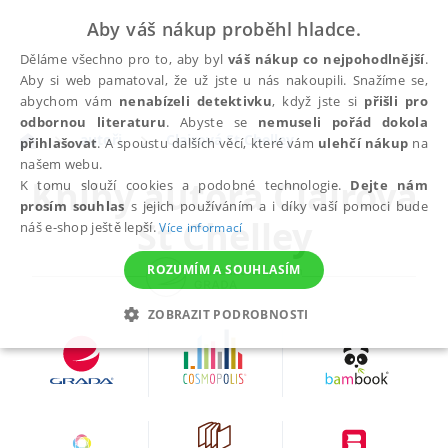
Aby váš nákup proběhl hladce.
Děláme všechno pro to, aby byl
váš nákup co nejpohodlnější
.
Aby si web pamatoval, že už jste u nás nakoupili. Snažíme se,
abychom vám
nenabízeli detektivku
, když jste si
přišli pro
odbornou literaturu
. Abyste se
nemuseli pořád dokola
autoři
Clairová St Chelley
přihlašovat
. A spoustu dalších věcí, které vám
ulehčí nákup
na
našem webu.
Knihy autora
Clairová
K tomu slouží cookies a podobné technologie.
Dejte nám
prosím souhlas
s jejich používáním a i díky vaší pomoci bude
St Chelley
náš e-shop ještě lepší.
Více informací
ROZUMÍM A SOUHLASÍM
ZOBRAZIT PODROBNOSTI
NEZBYTNÉ
ANALYTICKÉ
MARKETINGOVÉ
FUNKČNÍ
NEZAŘAZENÉ SOUBORY