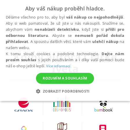
Aby váš nákup proběhl hladce.
Děláme všechno pro to, aby byl
váš nákup co nejpohodlnější
.
Aby si web pamatoval, že už jste u nás nakoupili. Snažíme se,
abychom vám
nenabízeli detektivku
, když jste si
přišli pro
odbornou literaturu
. Abyste se
nemuseli pořád dokola
autoři
Clarke Iveta
přihlašovat
. A spoustu dalších věcí, které vám
ulehčí nákup
na
našem webu.
Knihy autora
Clarke
K tomu slouží cookies a podobné technologie.
Dejte nám
prosím souhlas
s jejich používáním a i díky vaší pomoci bude
Iveta
náš e-shop ještě lepší.
Více informací
ROZUMÍM A SOUHLASÍM
ZOBRAZIT PODROBNOSTI
NEZBYTNÉ
ANALYTICKÉ
MARKETINGOVÉ
FUNKČNÍ
NEZAŘAZENÉ SOUBORY