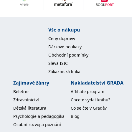
Nezbytné
Analytické
Marketingové
Funkční
Nezařazené soubory
Nezbytně nutné soubory cookie umožňují základní funkce webových
Vše o nákupu
stránek, jako je přihlášení uživatele a správa účtu. Webové stránky nelze
bez nezbytně nutných souborů cookie správně používat.
Ceny dopravy
Provider /
Dárkové poukazy
Název
Vyprší
Popis
Doména
Obchodní podmínky
CookieScriptConsent
1 měsíc
Tento soubor
CookieScript
Sleva ISIC
cookie
www.grada.cz
používá
Zákaznická linka
služba
Cookie-
Script.com k
Zajímavé žánry
Nakladatelství GRADA
zapamatování
předvoleb
Beletrie
Affiliate program
souhlasu se
soubory
Zdravotnictví
Chcete vydat knihu?
cookie
návštěvníků.
Dětská literatura
Co se čte v Gradě?
Je nutné, aby
banner
Psychologie a pedagogika
Blog
cookie
Cookie-
Osobní rozvoj a poznání
Script.com
fungoval