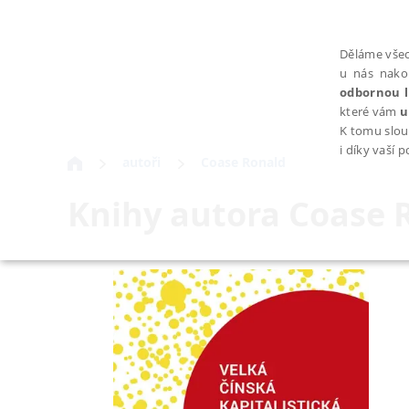
Děláme všec
u nás nako
odbornou l
které vám
u
K tomu slou
i díky vaší 
autoři
Coase Ronald
Knihy autora
Coase 
NEZBYTNÉ
Nezbytně nutné soubory cookie umožňují základní funkce webovýc
Provider /