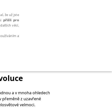
l, že už jste
si
přišli pro
dalších věcí,
 používáním a
AŘAZENÉ SOUBORY
evoluce
ořádnou a v mnoha ohledech
a v přeměně z uzavřené
bytně nutných souborů cookie správně používat.
elosvětové velmoci.