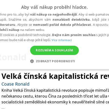
Aby váš nákup proběhl hladce.
hno pro to, aby byl
váš nákup co nejpohodlnější
. Aby si web pamatova
upili. Snažíme se, abychom vám
nenabízeli detektivku
, když jste 
iteraturu
. Abyste se
nemuseli pořád dokola přihlašovat
. A spoustu 
lehčí nákup
na našem webu.
ží cookies a podobné technologie.
Dejte nám prosím souhlas
s jejich
pomoci bude náš e-shop ještě lepší.
Více informací
ROZUMÍM A SOUHLASÍM
Ronald
ZOBRAZIT PODROBNOSTI
ANALYTICKÉ
MARKETINGOVÉ
FUNKČNÍ
NEZ
Velká čínská kapitalistická r
Coase Ronald
Kniha Velká čínská kapitalistická revoluce popisuje mim
Nezbytné
Analytické
Marketingové
Funkční
Nezařazené soubory
nečekanou cestu, kterou Čína za posledních třicet let ušl
h stránek, jako je přihlášení uživatele a správa účtu. Webové stránky nelze bez nez
socialistické zemědělské ekonomiky k neuvěřitelně silné c