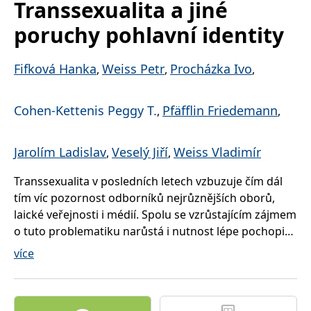
Transsexualita a jiné
poruchy pohlavní identity
Fifková Hanka
Weiss Petr
Procházka Ivo
,
,
,
Cohen-Kettenis Peggy T.
Pfäfflin Friedemann
,
,
Jarolím Ladislav
Veselý Jiří
Weiss Vladimír
,
,
Transsexualita v posledních letech vzbuzuje čím dál
tím víc pozornost odborníků nejrůznějších oborů,
laické veřejnosti i médií. Spolu se vzrůstajícím zájmem
o tuto problematiku narůstá i nutnost lépe pochopit
jedince s poruchou pohlavní identity. Jak se
více
transsexualita projevuje? Jak je možné
transsexualním jedincům pomoci? Co vše obnáší
léčba? Na tyto a podobné otázky odpovídá ojedinělá