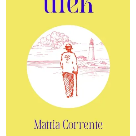
Nezbytné
Analytické
Marketingové
Funkční
Nezařazené soubory
Nezbytně nutné soubory cookie umožňují základní funkce webových
stránek, jako je přihlášení uživatele a správa účtu. Webové stránky nelze
bez nezbytně nutných souborů cookie správně používat.
Provider /
Název
Vyprší
Popis
Doména
CookieScriptConsent
1 měsíc
Tento soubor
CookieScript
cookie
www.grada.cz
používá
služba
Cookie-
Script.com k
zapamatování
předvoleb
souhlasu se
soubory
cookie
návštěvníků.
Je nutné, aby
banner
cookie
Cookie-
Script.com
fungoval