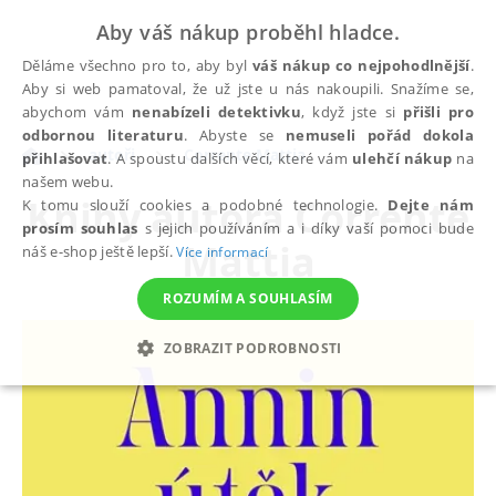
Aby váš nákup proběhl hladce.
Děláme všechno pro to, aby byl
váš nákup co nejpohodlnější
.
Aby si web pamatoval, že už jste u nás nakoupili. Snažíme se,
abychom vám
nenabízeli detektivku
, když jste si
přišli pro
odbornou literaturu
. Abyste se
nemuseli pořád dokola
autoři
Corrente Mattia
přihlašovat
. A spoustu dalších věcí, které vám
ulehčí nákup
na
našem webu.
Knihy autora
Corrente
K tomu slouží cookies a podobné technologie.
Dejte nám
prosím souhlas
s jejich používáním a i díky vaší pomoci bude
Mattia
náš e-shop ještě lepší.
Více informací
ROZUMÍM A SOUHLASÍM
ZOBRAZIT PODROBNOSTI
NEZBYTNÉ
ANALYTICKÉ
MARKETINGOVÉ
FUNKČNÍ
NEZAŘAZENÉ SOUBORY