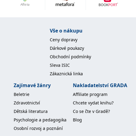
Nezbytné
Analytické
Marketingové
Funkční
Nezařazené soubory
Nezbytně nutné soubory cookie umožňují základní funkce webových
Vše o nákupu
stránek, jako je přihlášení uživatele a správa účtu. Webové stránky nelze
bez nezbytně nutných souborů cookie správně používat.
Ceny dopravy
Provider /
Dárkové poukazy
Název
Vyprší
Popis
Doména
Obchodní podmínky
CookieScriptConsent
1 měsíc
Tento soubor
CookieScript
Sleva ISIC
cookie
www.grada.cz
používá
Zákaznická linka
služba
Cookie-
Script.com k
Zajímavé žánry
Nakladatelství GRADA
zapamatování
předvoleb
Beletrie
Affiliate program
souhlasu se
soubory
Zdravotnictví
Chcete vydat knihu?
cookie
návštěvníků.
Dětská literatura
Co se čte v Gradě?
Je nutné, aby
banner
Psychologie a pedagogika
Blog
cookie
Cookie-
Osobní rozvoj a poznání
Script.com
fungoval