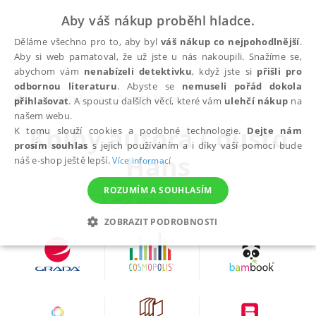
Aby váš nákup proběhl hladce.
Děláme všechno pro to, aby byl
váš nákup co nejpohodlnější
.
Aby si web pamatoval, že už jste u nás nakoupili. Snažíme se,
abychom vám
nenabízeli detektivku
, když jste si
přišli pro
odbornou literaturu
. Abyste se
nemuseli pořád dokola
autoři
Cousto Hans
přihlašovat
. A spoustu dalších věcí, které vám
ulehčí nákup
na
našem webu.
Knihy autora
Cousto
K tomu slouží cookies a podobné technologie.
Dejte nám
prosím souhlas
s jejich používáním a i díky vaší pomoci bude
Hans
náš e-shop ještě lepší.
Více informací
ROZUMÍM A SOUHLASÍM
ZOBRAZIT PODROBNOSTI
NEZBYTNÉ
ANALYTICKÉ
MARKETINGOVÉ
FUNKČNÍ
NEZAŘAZENÉ SOUBORY