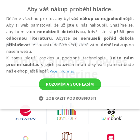
Aby váš nákup proběhl hladce.
Děláme všechno pro to, aby byl
váš nákup co nejpohodlnější
.
Aby si web pamatoval, že už jste u nás nakoupili. Snažíme se,
abychom vám
nenabízeli detektivku
, když jste si
přišli pro
odbornou literaturu
. Abyste se
nemuseli pořád dokola
autoři
Cowles Catherine
přihlašovat
. A spoustu dalších věcí, které vám
ulehčí nákup
na
našem webu.
Knihy autora
Cowles
K tomu slouží cookies a podobné technologie.
Dejte nám
prosím souhlas
s jejich používáním a i díky vaší pomoci bude
Catherine
náš e-shop ještě lepší.
Více informací
ROZUMÍM A SOUHLASÍM
ZOBRAZIT PODROBNOSTI
NEZBYTNÉ
ANALYTICKÉ
MARKETINGOVÉ
FUNKČNÍ
NEZAŘAZENÉ SOUBORY