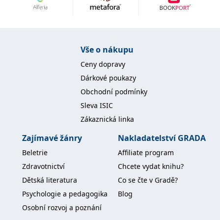
Nezbytné
Analytické
Marketingové
Funkční
Nezařazené soubory
Nezbytně nutné soubory cookie umožňují základní funkce webových
Vše o nákupu
stránek, jako je přihlášení uživatele a správa účtu. Webové stránky nelze
bez nezbytně nutných souborů cookie správně používat.
Ceny dopravy
Provider /
Dárkové poukazy
Název
Vyprší
Popis
Doména
Obchodní podmínky
CookieScriptConsent
1 měsíc
Tento soubor
CookieScript
Sleva ISIC
cookie
www.grada.cz
používá
Zákaznická linka
služba
Cookie-
Script.com k
Zajímavé žánry
Nakladatelství GRADA
zapamatování
předvoleb
Beletrie
Affiliate program
souhlasu se
soubory
Zdravotnictví
Chcete vydat knihu?
cookie
návštěvníků.
Dětská literatura
Co se čte v Gradě?
Je nutné, aby
banner
Psychologie a pedagogika
Blog
cookie
Cookie-
Osobní rozvoj a poznání
Script.com
fungoval