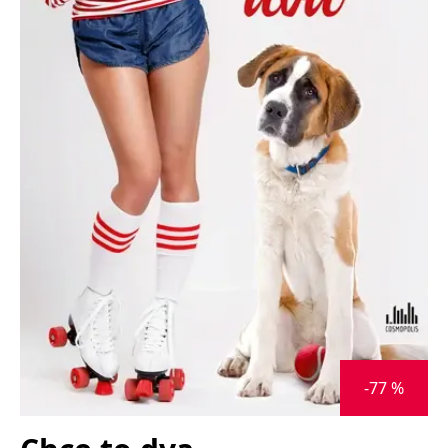
Nezbytné
Analytické
Marketingové
Funkční
Nezařazené soubory
Nezbytně nutné soubory cookie umožňují základní funkce webových
stránek, jako je přihlášení uživatele a správa účtu. Webové stránky nelze
bez nezbytně nutných souborů cookie správně používat.
Provider /
Název
Vyprší
Popis
Doména
CookieScriptConsent
1 měsíc
Tento soubor
CookieScript
cookie
www.grada.cz
používá
služba
Cookie-
Script.com k
zapamatování
předvoleb
souhlasu se
soubory
cookie
návštěvníků.
Je nutné, aby
banner
-77 %
cookie
Cookie-
Script.com
fungoval