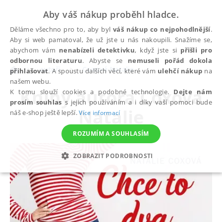
Aby váš nákup proběhl hladce.
Děláme všechno pro to, aby byl
váš nákup co nejpohodlnější
.
Aby si web pamatoval, že už jste u nás nakoupili. Snažíme se,
abychom vám
nenabízeli detektivku
, když jste si
přišli pro
odbornou literaturu
. Abyste se
nemuseli pořád dokola
autoři
Coxová Natalie
přihlašovat
. A spoustu dalších věcí, které vám
ulehčí nákup
na
našem webu.
Knihy autora
Coxová
K tomu slouží cookies a podobné technologie.
Dejte nám
prosím souhlas
s jejich používáním a i díky vaší pomoci bude
Natalie
náš e-shop ještě lepší.
Více informací
ROZUMÍM A SOUHLASÍM
ZOBRAZIT PODROBNOSTI
NEZBYTNÉ
ANALYTICKÉ
MARKETINGOVÉ
FUNKČNÍ
NEZAŘAZENÉ SOUBORY