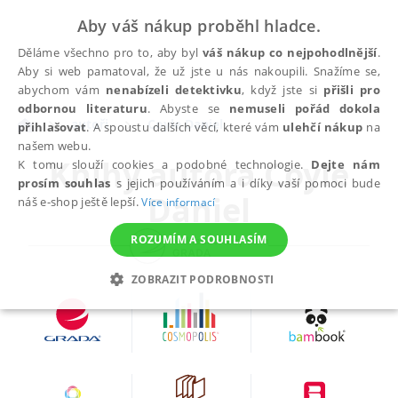
Aby váš nákup proběhl hladce.
Děláme všechno pro to, aby byl
váš nákup co nejpohodlnější
.
Aby si web pamatoval, že už jste u nás nakoupili. Snažíme se,
abychom vám
nenabízeli detektivku
, když jste si
přišli pro
odbornou literaturu
. Abyste se
nemuseli pořád dokola
autoři
Coyle Daniel
přihlašovat
. A spoustu dalších věcí, které vám
ulehčí nákup
na
našem webu.
Knihy autora
Coyle
K tomu slouží cookies a podobné technologie.
Dejte nám
prosím souhlas
s jejich používáním a i díky vaší pomoci bude
Daniel
náš e-shop ještě lepší.
Více informací
ROZUMÍM A SOUHLASÍM
ZOBRAZIT PODROBNOSTI
NEZBYTNÉ
ANALYTICKÉ
MARKETINGOVÉ
FUNKČNÍ
NEZAŘAZENÉ SOUBORY