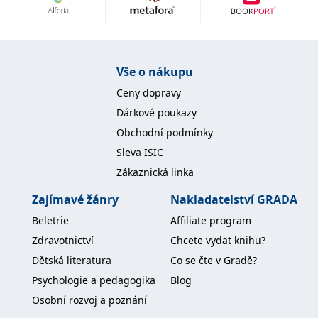
Nezbytné
Analytické
Marketingové
Funkční
Nezařazené soubory
Nezbytně nutné soubory cookie umožňují základní funkce webových
Vše o nákupu
stránek, jako je přihlášení uživatele a správa účtu. Webové stránky nelze
bez nezbytně nutných souborů cookie správně používat.
Ceny dopravy
Provider /
Dárkové poukazy
Název
Vyprší
Popis
Doména
Obchodní podmínky
CookieScriptConsent
1 měsíc
Tento soubor
CookieScript
Sleva ISIC
cookie
www.grada.cz
používá
Zákaznická linka
služba
Cookie-
Script.com k
Zajímavé žánry
Nakladatelství GRADA
zapamatování
předvoleb
Beletrie
Affiliate program
souhlasu se
soubory
Zdravotnictví
Chcete vydat knihu?
cookie
návštěvníků.
Dětská literatura
Co se čte v Gradě?
Je nutné, aby
banner
Psychologie a pedagogika
Blog
cookie
Cookie-
Osobní rozvoj a poznání
Script.com
fungoval