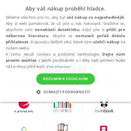
Aby váš nákup proběhl hladce.
Děláme všechno pro to, aby byl
váš nákup co nejpohodlnější
.
Aby si web pamatoval, že už jste u nás nakoupili. Snažíme se,
abychom vám
nenabízeli detektivku
, když jste si
přišli pro
odbornou literaturu
. Abyste se
nemuseli pořád dokola
autoři
Crichton Michael
přihlašovat
. A spoustu dalších věcí, které vám
ulehčí nákup
na
našem webu.
Knihy autora
Crichton
K tomu slouží cookies a podobné technologie.
Dejte nám
prosím souhlas
s jejich používáním a i díky vaší pomoci bude
Michael
náš e-shop ještě lepší.
Více informací
ROZUMÍM A SOUHLASÍM
ZOBRAZIT PODROBNOSTI
NEZBYTNÉ
ANALYTICKÉ
MARKETINGOVÉ
FUNKČNÍ
NEZAŘAZENÉ SOUBORY