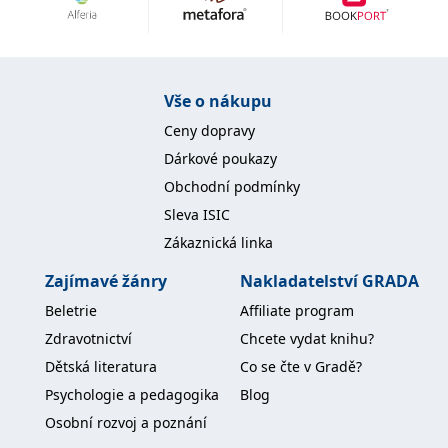
Nezbytné
Analytické
Marketingové
Funkční
Nezařazené soubory
Nezbytně nutné soubory cookie umožňují základní funkce webových
Vše o nákupu
stránek, jako je přihlášení uživatele a správa účtu. Webové stránky nelze
bez nezbytně nutných souborů cookie správně používat.
Ceny dopravy
Provider /
Dárkové poukazy
Název
Vyprší
Popis
Doména
Obchodní podmínky
CookieScriptConsent
1 měsíc
Tento soubor
CookieScript
Sleva ISIC
cookie
www.grada.cz
používá
Zákaznická linka
služba
Cookie-
Script.com k
Zajímavé žánry
Nakladatelství GRADA
zapamatování
předvoleb
Beletrie
Affiliate program
souhlasu se
soubory
Zdravotnictví
Chcete vydat knihu?
cookie
návštěvníků.
Dětská literatura
Co se čte v Gradě?
Je nutné, aby
banner
Psychologie a pedagogika
Blog
cookie
Cookie-
Osobní rozvoj a poznání
Script.com
fungoval