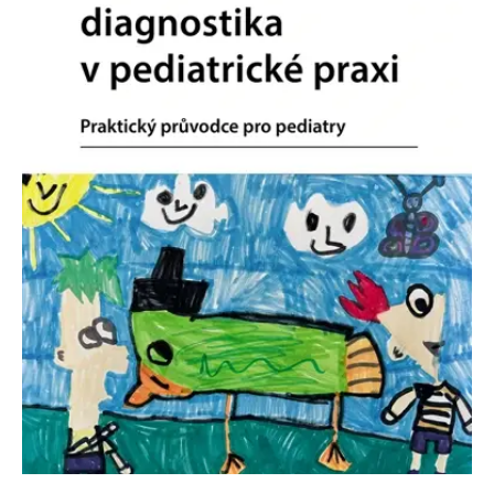
Nezbytné
Analytické
Marketingové
Funkční
Nezařazené soubory
Nezbytně nutné soubory cookie umožňují základní funkce webových
stránek, jako je přihlášení uživatele a správa účtu. Webové stránky nelze
bez nezbytně nutných souborů cookie správně používat.
Provider /
Název
Vyprší
Popis
Doména
CookieScriptConsent
1 měsíc
Tento soubor
CookieScript
cookie
www.grada.cz
používá
služba
Cookie-
Script.com k
zapamatování
předvoleb
souhlasu se
soubory
cookie
návštěvníků.
Je nutné, aby
banner
cookie
Cookie-
Script.com
fungoval