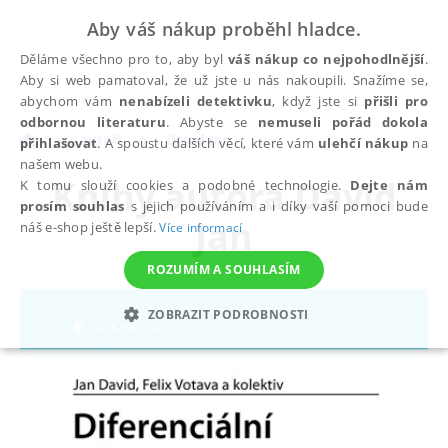
Aby váš nákup proběhl hladce.
Děláme všechno pro to, aby byl
váš nákup co nejpohodlnější
.
Aby si web pamatoval, že už jste u nás nakoupili. Snažíme se,
abychom vám
nenabízeli detektivku
, když jste si
přišli pro
odbornou literaturu
. Abyste se
nemuseli pořád dokola
autoři
David Jan
přihlašovat
. A spoustu dalších věcí, které vám
ulehčí nákup
na
našem webu.
Knihy autora
David
K tomu slouží cookies a podobné technologie.
Dejte nám
prosím souhlas
s jejich používáním a i díky vaší pomoci bude
Jan
náš e-shop ještě lepší.
Více informací
ROZUMÍM A SOUHLASÍM
ZOBRAZIT PODROBNOSTI
NEZBYTNÉ
ANALYTICKÉ
MARKETINGOVÉ
FUNKČNÍ
NEZAŘAZENÉ SOUBORY