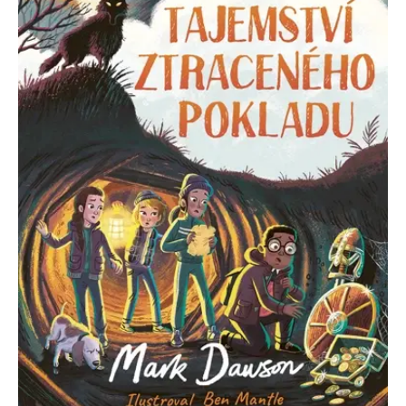
Nezbytné
Analytické
Marketingové
Funkční
Nezařazené soubory
Nezbytně nutné soubory cookie umožňují základní funkce webových
stránek, jako je přihlášení uživatele a správa účtu. Webové stránky nelze
bez nezbytně nutných souborů cookie správně používat.
Provider /
Název
Vyprší
Popis
Doména
CookieScriptConsent
1 měsíc
Tento soubor
CookieScript
cookie
www.grada.cz
používá
služba
Cookie-
Script.com k
zapamatování
předvoleb
souhlasu se
soubory
cookie
návštěvníků.
Je nutné, aby
banner
cookie
Cookie-
Script.com
fungoval