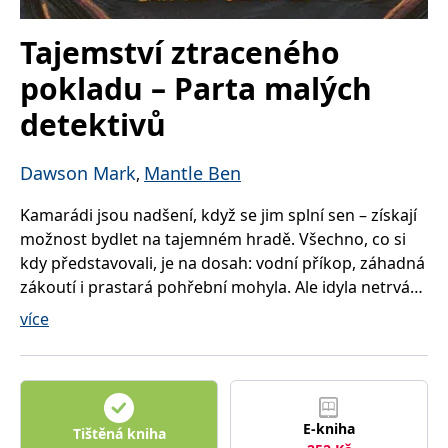
správně.
PHPSESSID
Zavřením
Cookie
PHP.net
Tajemství ztraceného
prohlížeče
generovaný
www.bambook.cz
aplikacemi
pokladu – Parta malých
založenými
na jazyce
PHP. Toto je
detektivů
univerzální
identifikátor
používaný k
udržování
Dawson Mark
Mantle Ben
,
proměnných
relací
uživatelů.
Kamarádi jsou nadšení, když se jim splní sen – získají
Obvykle se
jedná o
možnost bydlet na tajemném hradě. Všechno, co si
náhodně
vygenerované
kdy představovali, je na dosah: vodní příkop, záhadná
číslo, jeho
zákoutí i prastará pohřební mohyla. Ale idyla netrvá
použití může
být specifické
dlouho. V hlubinách staré studny objeví podivnou
pro daný
více
web, ale
krabici, která po staletí ukrývala starobylý zápisník a
dobrým
mapu k legendárnímu pokladu.
příkladem je
udržování
Začíná napínavý závod s časem! Parta malých
přihlášeného
stavu
detektivů se pouští do pátrání po Ragnarově pokladu
uživatele mezi
stránkami.
E-kniha
– vikingském dědictví, které má ochraňovat tajemný
Tištěná kniha