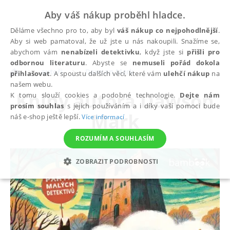
Aby váš nákup proběhl hladce.
Děláme všechno pro to, aby byl
váš nákup co nejpohodlnější
.
Aby si web pamatoval, že už jste u nás nakoupili. Snažíme se,
abychom vám
nenabízeli detektivku
, když jste si
přišli pro
odbornou literaturu
. Abyste se
nemuseli pořád dokola
autoři
Dawson Mark
přihlašovat
. A spoustu dalších věcí, které vám
ulehčí nákup
na
našem webu.
Knihy autora
Dawson
K tomu slouží cookies a podobné technologie.
Dejte nám
prosím souhlas
s jejich používáním a i díky vaší pomoci bude
Mark
náš e-shop ještě lepší.
Více informací
ROZUMÍM A SOUHLASÍM
ZOBRAZIT PODROBNOSTI
NEZBYTNÉ
ANALYTICKÉ
MARKETINGOVÉ
FUNKČNÍ
NEZAŘAZENÉ SOUBORY