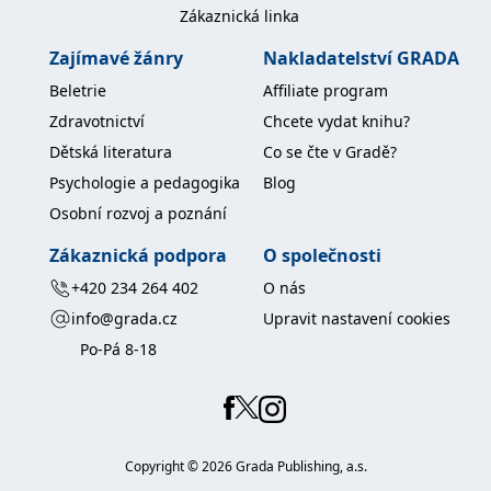
Zákaznická linka
IDE
1 rok
Tento soubor cookie
Google LLC
nastavuje společnost
.doubleclick.net
Zajímavé žánry
Nakladatelství GRADA
Doubleclick a provádí
informace o tom, jak
Beletrie
Affiliate program
koncový uživatel používá
webové stránky a
Zdravotnictví
Chcete vydat knihu?
jakoukoli reklamu,
kterou koncový uživatel
Dětská literatura
Co se čte v Gradě?
mohl vidět před
návštěvou uvedeného
Psychologie a pedagogika
Blog
webu.
Osobní rozvoj a poznání
uid
.adform.net
2 měsíce
Tento soubor cookie
poskytuje jednoznačně
přiřazené strojově
Zákaznická podpora
O společnosti
generované ID uživatele
a shromažďuje údaje o
+420 234 264 402
O nás
aktivitě na webu. Tato
data mohou být
info@grada.cz
Upravit nastavení cookies
odeslána k analýze a
hlášení třetí straně.
Po-Pá 8-18
Copyright ©
2026
Grada Publishing, a.s.