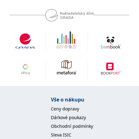
koncový uživatel používá
webové stránky a
jakoukoli reklamu,
kterou koncový uživatel
mohl vidět před
návštěvou uvedeného
webu.
MR
7 dní
Toto je soubor cookie
Microsoft
první strany společnosti
Corporation
Microsoft MSN, který
.c.bing.com
používáme k měření
používání webu pro
interní analýzu.
_uetvid
1 rok
Toto je soubor cookie
Microsoft
využívaný společností
Corporation
Microsoft Bing Ads a je
.grada.cz
sledovacím souborem
cookie. Umožňuje nám
komunikovat s
uživatelem, který již dříve
Vše o nákupu
navštívil náš web.
test_cookie
15 minut
Tento soubor cookie
Ceny dopravy
Google LLC
nastavuje společnost
.doubleclick.net
DoubleClick (kterou
Dárkové poukazy
vlastní společnost
Google), aby zjistila, zda
Obchodní podmínky
prohlížeč návštěvníka
webu podporuje
Sleva ISIC
soubory cookie.