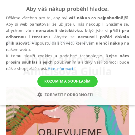
Aby váš nákup proběhl hladce.
Děláme všechno pro to, aby byl
váš nákup co nejpohodlnější
.
Aby si web pamatoval, že už jste u nás nakoupili. Snažíme se,
abychom vám
nenabízeli detektivku
, když jste si
přišli pro
odbornou literaturu
. Abyste se
nemuseli pořád dokola
autoři
De Amicisová Giulia
přihlašovat
. A spoustu dalších věcí, které vám
ulehčí nákup
na
našem webu.
Knihy autora
De
K tomu slouží cookies a podobné technologie.
Dejte nám
prosím souhlas
s jejich používáním a i díky vaší pomoci bude
Amicisová Giulia
náš e-shop ještě lepší.
Více informací
ROZUMÍM A SOUHLASÍM
ZOBRAZIT PODROBNOSTI
NEZBYTNÉ
ANALYTICKÉ
MARKETINGOVÉ
FUNKČNÍ
NEZAŘAZENÉ SOUBORY