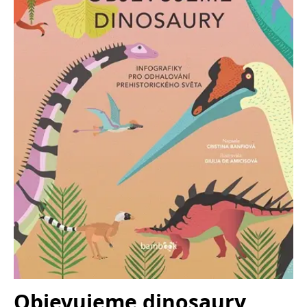
Nezbytné
Analytické
Marketingové
Funkční
Nezařazené soubory
Nezbytně nutné soubory cookie umožňují základní funkce webových
stránek, jako je přihlášení uživatele a správa účtu. Webové stránky nelze
bez nezbytně nutných souborů cookie správně používat.
Provider /
Název
Vyprší
Popis
Doména
CookieScriptConsent
1 měsíc
Tento soubor
CookieScript
cookie
www.grada.cz
používá
služba
Cookie-
Script.com k
zapamatování
předvoleb
souhlasu se
soubory
cookie
návštěvníků.
Je nutné, aby
banner
cookie
Cookie-
Script.com
Objevujeme dinosaury
fungoval