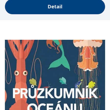
se měly zobrazovat a
které by mohly být
Detail
relevantní pro
koncového uživatele,
který si prohlíží web.
MUID
1 rok
Tento soubor cookie je v
Microsoft
Microsoftu široce
Corporation
používán jako jedinečný
.clarity.ms
identifikátor uživatele.
Lze jej nastavit pomocí
vložených skriptů
Microsoft. Široce se věří,
že se synchronizuje s
mnoha různými
doménami společnosti
Microsoft, což umožňuje
sledování uživatelů.
sid
.seznam.cz
1 měsíc
Toto je velmi běžný
název souboru cookie,
ale pokud je nalezen
jako soubor cookie
relace, bude
pravděpodobně použit
jako pro správu stavu
relace.
_gcl_au
3 měsíce
Tento soubor cookie
Google LLC
nastavuje společnost
.grada.cz
Doubleclick a provádí
informace o tom, jak