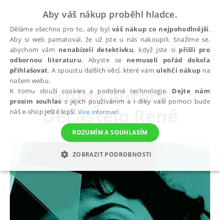
Aby váš nákup proběhl hladce.
Děláme všechno pro to, aby byl
váš nákup co nejpohodlnější
.
Aby si web pamatoval, že už jste u nás nakoupili. Snažíme se,
abychom vám
nenabízeli detektivku
, když jste si
přišli pro
odbornou literaturu
. Abyste se
nemuseli pořád dokola
autoři
Decastelo René
přihlašovat
. A spoustu dalších věcí, které vám
ulehčí nákup
na
našem webu.
Knihy autora
K tomu slouží cookies a podobné technologie.
Dejte nám
prosím souhlas
s jejich používáním a i díky vaší pomoci bude
Decastelo René
náš e-shop ještě lepší.
Více informací
ROZUMÍM A SOUHLASÍM
ZOBRAZIT PODROBNOSTI
NEZBYTNÉ
ANALYTICKÉ
MARKETINGOVÉ
FUNKČNÍ
NEZAŘAZENÉ SOUBORY