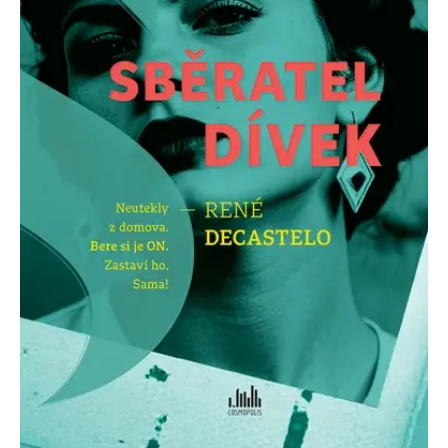
Nezbytné
Analytické
Marketingové
Funkční
Nezařazené soubory
Nezbytně nutné soubory cookie umožňují základní funkce webových
stránek, jako je přihlášení uživatele a správa účtu. Webové stránky nelze
bez nezbytně nutných souborů cookie správně používat.
Provider /
Název
Vyprší
Popis
Doména
CookieScriptConsent
1 měsíc
Tento soubor
CookieScript
cookie
www.grada.cz
používá
služba
Cookie-
Script.com k
zapamatování
předvoleb
souhlasu se
soubory
cookie
návštěvníků.
Je nutné, aby
banner
cookie
Cookie-
Script.com
fungoval