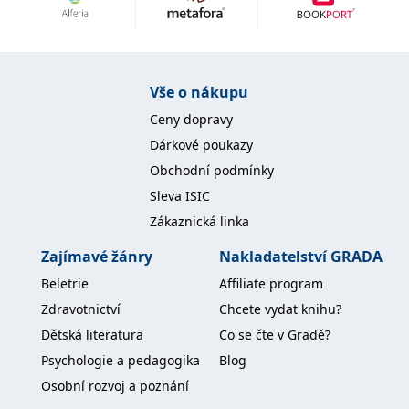
Nezbytné
Analytické
Marketingové
Funkční
Nezařazené soubory
Nezbytně nutné soubory cookie umožňují základní funkce webových
Vše o nákupu
stránek, jako je přihlášení uživatele a správa účtu. Webové stránky nelze
bez nezbytně nutných souborů cookie správně používat.
Ceny dopravy
Provider /
Dárkové poukazy
Název
Vyprší
Popis
Doména
Obchodní podmínky
CookieScriptConsent
1 měsíc
Tento soubor
CookieScript
Sleva ISIC
cookie
www.grada.cz
používá
Zákaznická linka
služba
Cookie-
Script.com k
Zajímavé žánry
Nakladatelství GRADA
zapamatování
předvoleb
Beletrie
Affiliate program
souhlasu se
soubory
Zdravotnictví
Chcete vydat knihu?
cookie
návštěvníků.
Dětská literatura
Co se čte v Gradě?
Je nutné, aby
banner
Psychologie a pedagogika
Blog
cookie
Cookie-
Osobní rozvoj a poznání
Script.com
fungoval