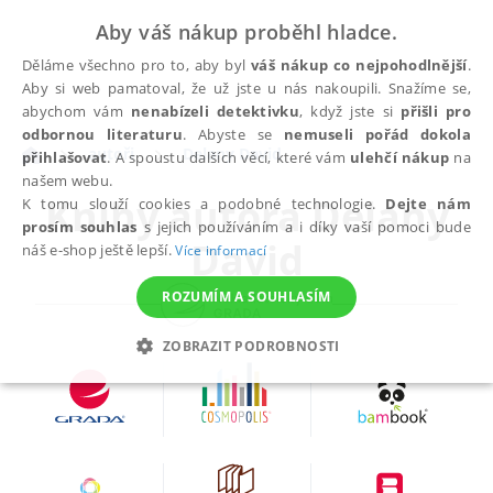
Aby váš nákup proběhl hladce.
Děláme všechno pro to, aby byl
váš nákup co nejpohodlnější
.
Aby si web pamatoval, že už jste u nás nakoupili. Snažíme se,
abychom vám
nenabízeli detektivku
, když jste si
přišli pro
odbornou literaturu
. Abyste se
nemuseli pořád dokola
autoři
Delany David
přihlašovat
. A spoustu dalších věcí, které vám
ulehčí nákup
na
našem webu.
Knihy autora
Delany
K tomu slouží cookies a podobné technologie.
Dejte nám
prosím souhlas
s jejich používáním a i díky vaší pomoci bude
David
náš e-shop ještě lepší.
Více informací
ROZUMÍM A SOUHLASÍM
ZOBRAZIT PODROBNOSTI
NEZBYTNÉ
ANALYTICKÉ
MARKETINGOVÉ
FUNKČNÍ
NEZAŘAZENÉ SOUBORY