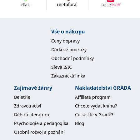
Nezbytné
Analytické
Marketingové
Funkční
Nezařazené soubory
Nezbytně nutné soubory cookie umožňují základní funkce webových
Vše o nákupu
stránek, jako je přihlášení uživatele a správa účtu. Webové stránky nelze
bez nezbytně nutných souborů cookie správně používat.
Ceny dopravy
Provider /
Dárkové poukazy
Název
Vyprší
Popis
Doména
Obchodní podmínky
CookieScriptConsent
1 měsíc
Tento soubor
CookieScript
Sleva ISIC
cookie
www.grada.cz
používá
Zákaznická linka
služba
Cookie-
Script.com k
Zajímavé žánry
Nakladatelství GRADA
zapamatování
předvoleb
Beletrie
Affiliate program
souhlasu se
soubory
Zdravotnictví
Chcete vydat knihu?
cookie
návštěvníků.
Dětská literatura
Co se čte v Gradě?
Je nutné, aby
banner
Psychologie a pedagogika
Blog
cookie
Cookie-
Osobní rozvoj a poznání
Script.com
fungoval