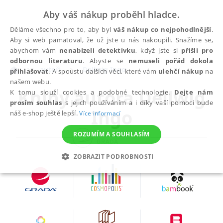
Aby váš nákup proběhl hladce.
Děláme všechno pro to, aby byl
váš nákup co nejpohodlnější
.
Aby si web pamatoval, že už jste u nás nakoupili. Snažíme se,
abychom vám
nenabízeli detektivku
, když jste si
přišli pro
odbornou literaturu
. Abyste se
nemuseli pořád dokola
autoři
Dellwig Ingo
přihlašovat
. A spoustu dalších věcí, které vám
ulehčí nákup
na
našem webu.
Knihy autora
Dellwig
K tomu slouží cookies a podobné technologie.
Dejte nám
prosím souhlas
s jejich používáním a i díky vaší pomoci bude
Ingo
náš e-shop ještě lepší.
Více informací
ROZUMÍM A SOUHLASÍM
ZOBRAZIT PODROBNOSTI
NEZBYTNÉ
ANALYTICKÉ
MARKETINGOVÉ
FUNKČNÍ
NEZAŘAZENÉ SOUBORY