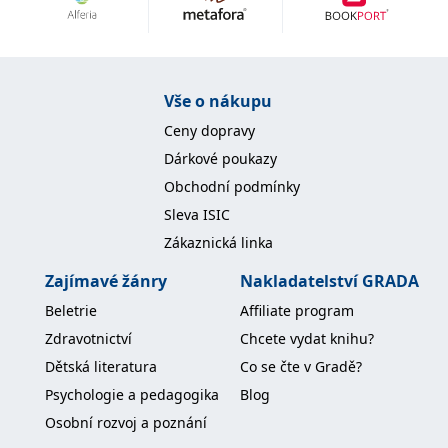
Nezbytné
Analytické
Marketingové
Funkční
Nezařazené soubory
Nezbytně nutné soubory cookie umožňují základní funkce webových
Vše o nákupu
stránek, jako je přihlášení uživatele a správa účtu. Webové stránky nelze
bez nezbytně nutných souborů cookie správně používat.
Ceny dopravy
Provider /
Dárkové poukazy
Název
Vyprší
Popis
Doména
Obchodní podmínky
CookieScriptConsent
1 měsíc
Tento soubor
CookieScript
Sleva ISIC
cookie
www.grada.cz
používá
Zákaznická linka
služba
Cookie-
Script.com k
Zajímavé žánry
Nakladatelství GRADA
zapamatování
předvoleb
Beletrie
Affiliate program
souhlasu se
soubory
Zdravotnictví
Chcete vydat knihu?
cookie
návštěvníků.
Dětská literatura
Co se čte v Gradě?
Je nutné, aby
banner
Psychologie a pedagogika
Blog
cookie
Cookie-
Osobní rozvoj a poznání
Script.com
fungoval