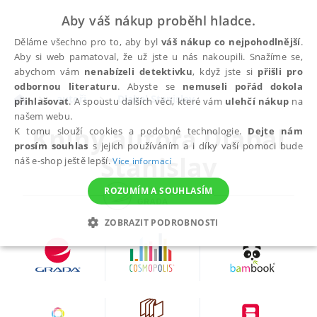
Aby váš nákup proběhl hladce.
Děláme všechno pro to, aby byl
váš nákup co nejpohodlnější
.
Aby si web pamatoval, že už jste u nás nakoupili. Snažíme se,
abychom vám
nenabízeli detektivku
, když jste si
přišli pro
odbornou literaturu
. Abyste se
nemuseli pořád dokola
autoři
Dlabal Stanislav
přihlašovat
. A spoustu dalších věcí, které vám
ulehčí nákup
na
našem webu.
Knihy autora
Dlabal
K tomu slouží cookies a podobné technologie.
Dejte nám
prosím souhlas
s jejich používáním a i díky vaší pomoci bude
Stanislav
náš e-shop ještě lepší.
Více informací
ROZUMÍM A SOUHLASÍM
ZOBRAZIT PODROBNOSTI
NEZBYTNÉ
ANALYTICKÉ
MARKETINGOVÉ
FUNKČNÍ
NEZAŘAZENÉ SOUBORY