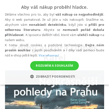
Aby váš nákup proběhl hladce.
Děláme všechno pro to, aby byl
váš nákup co nejpohodlnější
.
Aby si web pamatoval, že už jste u nás nakoupili. Snažíme se,
abychom vám
nenabízeli detektivku
, když jste si
přišli pro
odbornou literaturu
. Abyste se
nemuseli pořád dokola
autoři
Dobeš Karel
přihlašovat
. A spoustu dalších věcí, které vám
ulehčí nákup
na
našem webu.
Knihy autora
Dobeš
K tomu slouží cookies a podobné technologie.
Dejte nám
prosím souhlas
s jejich používáním a i díky vaší pomoci bude
Karel
náš e-shop ještě lepší.
Více informací
ROZUMÍM A SOUHLASÍM
ZOBRAZIT PODROBNOSTI
NEZBYTNÉ
ANALYTICKÉ
MARKETINGOVÉ
FUNKČNÍ
NEZAŘAZENÉ SOUBORY