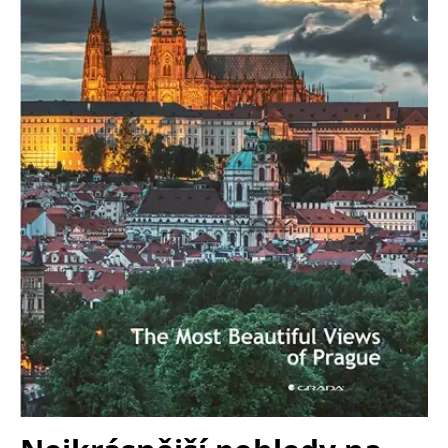
Nezbytné
Analytické
Marketingové
Funkční
Nezařazené soubory
Nezbytně nutné soubory cookie umožňují základní funkce webových
stránek, jako je přihlášení uživatele a správa účtu. Webové stránky nelze
bez nezbytně nutných souborů cookie správně používat.
Provider /
Název
Vyprší
Popis
Doména
CookieScriptConsent
1 měsíc
Tento soubor
CookieScript
cookie
www.grada.cz
používá
služba
Cookie-
Script.com k
zapamatování
předvoleb
souhlasu se
soubory
cookie
návštěvníků.
Je nutné, aby
banner
cookie
Cookie-
Script.com
fungoval