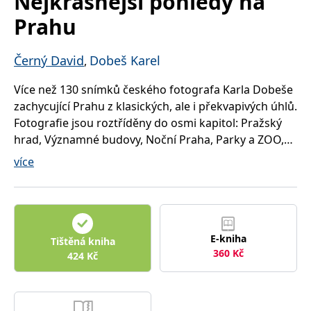
Nejkrásnější pohledy na
správně.
Prahu
PHPSESSID
Zavřením
Cookie
PHP.net
prohlížeče
generovaný
www.bambook.cz
aplikacemi
založenými
Černý David
Dobeš Karel
,
na jazyce
PHP. Toto je
univerzální
Více než 130 snímků českého fotografa Karla Dobeše
identifikátor
používaný k
zachycující Prahu z klasických, ale i překvapivých úhlů.
udržování
Fotografie jsou roztříděny do osmi kapitol: Pražský
proměnných
relací
hrad, Významné budovy, Noční Praha, Parky a ZOO,
uživatelů.
Obvykle se
Vltava, Kostely a Pražské věže. Snímky jsou
více
jedná o
náhodně
doprovázeny detailními popisky a úvodními texty ke
vygenerované
každé kapitole z pera Davida Černého v českém i
číslo, jeho
použití může
anglickém jazyce.
být specifické
pro daný
web, ale
E-kniha
dobrým
Tištěná kniha
příkladem je
360
Kč
424
Kč
udržování
přihlášeného
stavu
uživatele mezi
stránkami.