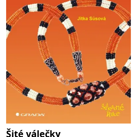
Nezbytné
Analytické
Marketingové
Funkční
Nezařazené soubory
Nezbytně nutné soubory cookie umožňují základní funkce webových
stránek, jako je přihlášení uživatele a správa účtu. Webové stránky nelze
bez nezbytně nutných souborů cookie správně používat.
Provider /
Název
Vyprší
Popis
Doména
CookieScriptConsent
1 měsíc
Tento soubor
CookieScript
cookie
www.grada.cz
používá
služba
Cookie-
Script.com k
zapamatování
předvoleb
souhlasu se
soubory
cookie
návštěvníků.
Je nutné, aby
banner
cookie
Cookie-
Šité válečky
Script.com
fungoval