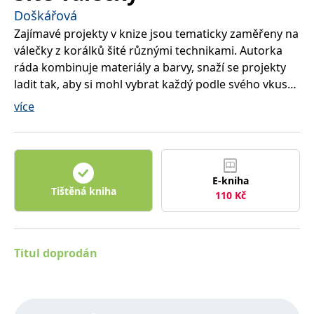
správně.
Doškářová
PHPSESSID
Zavřením
Cookie
PHP.net
Zajímavé projekty v knize jsou tematicky zaměřeny na
prohlížeče
generovaný
www.bambook.cz
aplikacemi
válečky z korálků šité různými technikami. Autorka
založenými
na jazyce
ráda kombinuje materiály a barvy, snaží se projekty
PHP. Toto je
ladit tak, aby si mohl vybrat každý podle svého vkusu,
univerzální
identifikátor
šperky elegantnější, jemně laděné nebo barevně
používaný k
více
udržování
veselejší. Kniha má sloužit jako inspirace, rozvíjet
proměnných
relací
fantazii a vézt k realizaci vlastních nápadů.
uživatelů.
Obvykle se
jedná o
náhodně
E-kniha
vygenerované
Tištěná kniha
číslo, jeho
110
Kč
použití může
být specifické
pro daný
web, ale
dobrým
příkladem je
Titul doprodán
udržování
přihlášeného
stavu
uživatele mezi
stránkami.