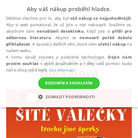
Aby váš nákup proběhl hladce.
Děláme všechno pro to, aby byl
váš nákup co nejpohodlnější
.
Aby si web pamatoval, že už jste u nás nakoupili. Snažíme se,
abychom vám
nenabízeli detektivku
, když jste si
přišli pro
odbornou literaturu
. Abyste se
nemuseli pořád dokola
autoři
Doškářová
přihlašovat
. A spoustu dalších věcí, které vám
ulehčí nákup
na
našem webu.
Knihy autora
K tomu slouží cookies a podobné technologie.
Dejte nám
prosím souhlas
s jejich používáním a i díky vaší pomoci bude
Doškářová
náš e-shop ještě lepší.
Více informací
ROZUMÍM A SOUHLASÍM
ZOBRAZIT PODROBNOSTI
NEZBYTNÉ
ANALYTICKÉ
MARKETINGOVÉ
FUNKČNÍ
NEZAŘAZENÉ SOUBORY