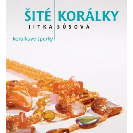
se měly zobrazovat a
které by mohly být
relevantní pro
koncového uživatele,
který si prohlíží web.
MUID
1 rok
Tento soubor cookie je v
Microsoft
Microsoftu široce
Corporation
používán jako jedinečný
.clarity.ms
identifikátor uživatele.
Lze jej nastavit pomocí
vložených skriptů
Microsoft. Široce se věří,
že se synchronizuje s
mnoha různými
doménami společnosti
Microsoft, což umožňuje
sledování uživatelů.
sid
.seznam.cz
1 měsíc
Toto je velmi běžný
název souboru cookie,
ale pokud je nalezen
jako soubor cookie
relace, bude
pravděpodobně použit
jako pro správu stavu
relace.
_gcl_au
3 měsíce
Tento soubor cookie
Google LLC
nastavuje společnost
.grada.cz
Doubleclick a provádí
informace o tom, jak