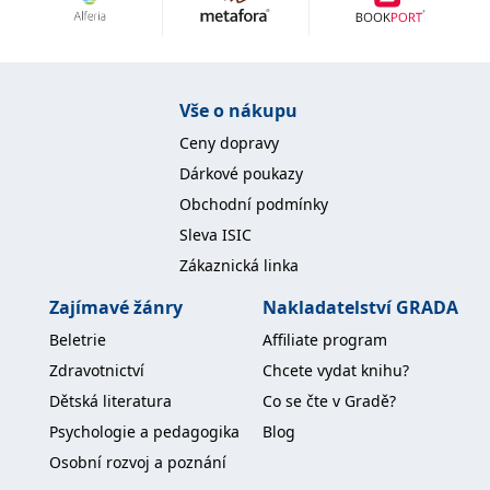
Nezbytné
Analytické
Marketingové
Funkční
Nezařazené soubory
Nezbytně nutné soubory cookie umožňují základní funkce webových
Vše o nákupu
stránek, jako je přihlášení uživatele a správa účtu. Webové stránky nelze
bez nezbytně nutných souborů cookie správně používat.
Ceny dopravy
Provider /
Dárkové poukazy
Název
Vyprší
Popis
Doména
Obchodní podmínky
CookieScriptConsent
1 měsíc
Tento soubor
CookieScript
Sleva ISIC
cookie
www.grada.cz
používá
Zákaznická linka
služba
Cookie-
Script.com k
Zajímavé žánry
Nakladatelství GRADA
zapamatování
předvoleb
Beletrie
Affiliate program
souhlasu se
soubory
Zdravotnictví
Chcete vydat knihu?
cookie
návštěvníků.
Dětská literatura
Co se čte v Gradě?
Je nutné, aby
banner
Psychologie a pedagogika
Blog
cookie
Cookie-
Osobní rozvoj a poznání
Script.com
fungoval