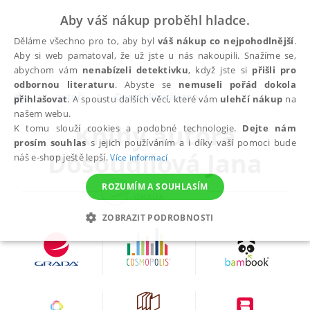
Aby váš nákup proběhl hladce.
Děláme všechno pro to, aby byl
váš nákup co nejpohodlnější
.
Aby si web pamatoval, že už jste u nás nakoupili. Snažíme se,
abychom vám
nenabízeli detektivku
, když jste si
přišli pro
odbornou literaturu
. Abyste se
nemuseli pořád dokola
autoři
Dosoudilová Jana
přihlašovat
. A spoustu dalších věcí, které vám
ulehčí nákup
na
našem webu.
Knihy autora
K tomu slouží cookies a podobné technologie.
Dejte nám
prosím souhlas
s jejich používáním a i díky vaší pomoci bude
Dosoudilová Jana
náš e-shop ještě lepší.
Více informací
ROZUMÍM A SOUHLASÍM
ZOBRAZIT PODROBNOSTI
NEZBYTNÉ
ANALYTICKÉ
MARKETINGOVÉ
FUNKČNÍ
NEZAŘAZENÉ SOUBORY