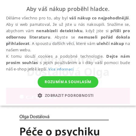
Aby váš nákup proběhl hladce.
Děláme všechno pro to, aby byl
váš nákup co nejpohodlnější
.
Aby si web pamatoval, že už jste u nás nakoupili. Snažíme se,
abychom vám
nenabízeli detektivku
, když jste si
přišli pro
odbornou literaturu
. Abyste se
nemuseli pořád dokola
autoři
Dostálová Olga
přihlašovat
. A spoustu dalších věcí, které vám
ulehčí nákup
na
našem webu.
Knihy autora
K tomu slouží cookies a podobné technologie.
Dejte nám
prosím souhlas
s jejich používáním a i díky vaší pomoci bude
Dostálová Olga
náš e-shop ještě lepší.
Více informací
ROZUMÍM A SOUHLASÍM
ZOBRAZIT PODROBNOSTI
NEZBYTNÉ
ANALYTICKÉ
MARKETINGOVÉ
FUNKČNÍ
NEZAŘAZENÉ SOUBORY