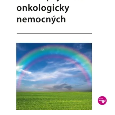
Nezbytné
Analytické
Marketingové
Funkční
Nezařazené soubory
Nezbytně nutné soubory cookie umožňují základní funkce webových
stránek, jako je přihlášení uživatele a správa účtu. Webové stránky nelze
bez nezbytně nutných souborů cookie správně používat.
Provider /
Název
Vyprší
Popis
Doména
CookieScriptConsent
1 měsíc
Tento soubor
CookieScript
cookie
www.grada.cz
používá
služba
Cookie-
Script.com k
zapamatování
předvoleb
souhlasu se
soubory
cookie
návštěvníků.
Je nutné, aby
banner
cookie
Cookie-
Script.com
fungoval