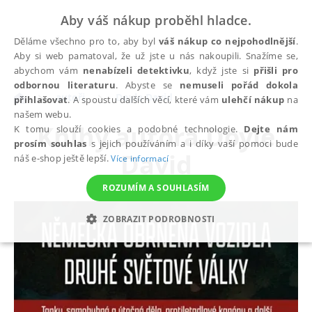
Aby váš nákup proběhl hladce.
Děláme všechno pro to, aby byl
váš nákup co nejpohodlnější
.
Aby si web pamatoval, že už jste u nás nakoupili. Snažíme se,
abychom vám
nenabízeli detektivku
, když jste si
přišli pro
odbornou literaturu
. Abyste se
nemuseli pořád dokola
autoři
Doyle David
přihlašovat
. A spoustu dalších věcí, které vám
ulehčí nákup
na
našem webu.
Knihy autora
Doyle
K tomu slouží cookies a podobné technologie.
Dejte nám
prosím souhlas
s jejich používáním a i díky vaší pomoci bude
David
náš e-shop ještě lepší.
Více informací
ROZUMÍM A SOUHLASÍM
ZOBRAZIT PODROBNOSTI
NEZBYTNÉ
ANALYTICKÉ
MARKETINGOVÉ
FUNKČNÍ
NEZAŘAZENÉ SOUBORY