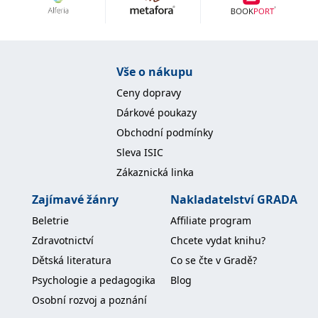
Nezbytné
Analytické
Marketingové
Funkční
Nezařazené soubory
Nezbytně nutné soubory cookie umožňují základní funkce webových
Vše o nákupu
stránek, jako je přihlášení uživatele a správa účtu. Webové stránky nelze
bez nezbytně nutných souborů cookie správně používat.
Ceny dopravy
Provider /
Dárkové poukazy
Název
Vyprší
Popis
Doména
Obchodní podmínky
CookieScriptConsent
1 měsíc
Tento soubor
CookieScript
Sleva ISIC
cookie
www.grada.cz
používá
Zákaznická linka
služba
Cookie-
Script.com k
Zajímavé žánry
Nakladatelství GRADA
zapamatování
předvoleb
Beletrie
Affiliate program
souhlasu se
soubory
Zdravotnictví
Chcete vydat knihu?
cookie
návštěvníků.
Dětská literatura
Co se čte v Gradě?
Je nutné, aby
banner
Psychologie a pedagogika
Blog
cookie
Cookie-
Osobní rozvoj a poznání
Script.com
fungoval