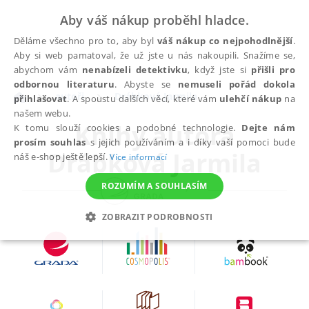
Aby váš nákup proběhl hladce.
Děláme všechno pro to, aby byl
váš nákup co nejpohodlnější
.
Aby si web pamatoval, že už jste u nás nakoupili. Snažíme se,
abychom vám
nenabízeli detektivku
, když jste si
přišli pro
odbornou literaturu
. Abyste se
nemuseli pořád dokola
autoři
Drábková Jarmila
přihlašovat
. A spoustu dalších věcí, které vám
ulehčí nákup
na
našem webu.
Knihy autora
K tomu slouží cookies a podobné technologie.
Dejte nám
prosím souhlas
s jejich používáním a i díky vaší pomoci bude
Drábková Jarmila
náš e-shop ještě lepší.
Více informací
ROZUMÍM A SOUHLASÍM
ZOBRAZIT PODROBNOSTI
NEZBYTNÉ
ANALYTICKÉ
MARKETINGOVÉ
FUNKČNÍ
NEZAŘAZENÉ SOUBORY