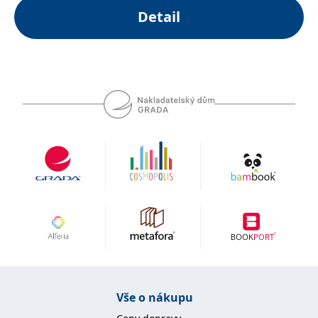
správně.
Detail
PHPSESSID
Zavřením
Cookie
PHP.net
prohlížeče
generovaný
www.bambook.cz
aplikacemi
založenými
na jazyce
PHP. Toto je
univerzální
identifikátor
používaný k
udržování
proměnných
relací
uživatelů.
Obvykle se
jedná o
náhodně
vygenerované
číslo, jeho
použití může
být specifické
pro daný
web, ale
dobrým
příkladem je
udržování
přihlášeného
stavu
uživatele mezi
Vše o nákupu
stránkami.