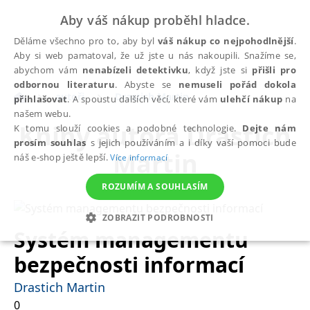
Aby váš nákup proběhl hladce.
Děláme všechno pro to, aby byl
váš nákup co nejpohodlnější
.
Aby si web pamatoval, že už jste u nás nakoupili. Snažíme se,
abychom vám
nenabízeli detektivku
, když jste si
přišli pro
odbornou literaturu
. Abyste se
nemuseli pořád dokola
autoři
Drastich Martin
přihlašovat
. A spoustu dalších věcí, které vám
ulehčí nákup
na
našem webu.
Knihy autora
Drastich
K tomu slouží cookies a podobné technologie.
Dejte nám
prosím souhlas
s jejich používáním a i díky vaší pomoci bude
Martin
náš e-shop ještě lepší.
Více informací
ROZUMÍM A SOUHLASÍM
ZOBRAZIT PODROBNOSTI
Systém managementu
NEZBYTNÉ
ANALYTICKÉ
MARKETINGOVÉ
bezpečnosti informací
FUNKČNÍ
NEZAŘAZENÉ SOUBORY
Drastich Martin
0