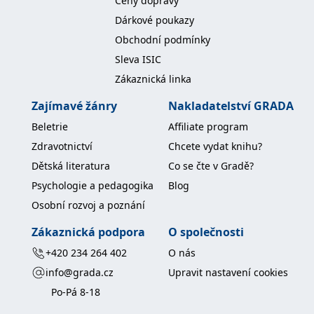
Ceny dopravy
__cf_bm
30 minut
Tento soubor
Cloudflare Inc.
cookie se
.heureka.cz
Dárkové poukazy
používá k
rozlišení mezi
Obchodní podmínky
lidmi a
roboty. To je
Sleva ISIC
pro web
přínosné, aby
Zákaznická linka
bylo možné
podávat
platné zprávy
Zajímavé žánry
Nakladatelství GRADA
o používání
jejich
Beletrie
Affiliate program
webových
stránek.
Zdravotnictví
Chcete vydat knihu?
CookieConsent
1 rok
Tento soubor
Cybot A/S
Dětská literatura
Co se čte v Gradě?
cookie ukládá
www.bambook.cz
stav souhlasu
Psychologie a pedagogika
Blog
uživatele se
soubory
Osobní rozvoj a poznání
cookie pro
aktuální
Zákaznická podpora
O společnosti
doménu.
+420 234 264 402
O nás
G_ENABLED_IDPS
1 rok 1
Slouží k
Google LLC
měsíc
přihlášení
.www.grada.cz
info@grada.cz
Upravit nastavení cookies
pomocí
Google
Po-Pá 8-18
ASP.NET_SessionId
Zavřením
Tento soubor
Microsoft
prohlížeče
cookie
Corporation