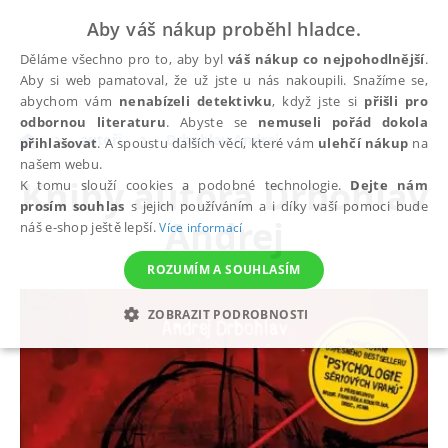
Aby váš nákup proběhl hladce.
Děláme všechno pro to, aby byl
váš nákup co nejpohodlnější
.
Aby si web pamatoval, že už jste u nás nakoupili. Snažíme se,
abychom vám
nenabízeli detektivku
, když jste si
přišli pro
odbornou literaturu
. Abyste se
nemuseli pořád dokola
autoři
Drbohlav Andrej
přihlašovat
. A spoustu dalších věcí, které vám
ulehčí nákup
na
našem webu.
Knihy autora
Drbohlav
K tomu slouží cookies a podobné technologie.
Dejte nám
prosím souhlas
s jejich používáním a i díky vaší pomoci bude
Andrej
náš e-shop ještě lepší.
Více informací
ROZUMÍM A SOUHLASÍM
ZOBRAZIT PODROBNOSTI
NEZBYTNÉ
ANALYTICKÉ
MARKETINGOVÉ
FUNKČNÍ
NEZAŘAZENÉ SOUBORY