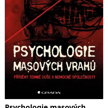
Nezbytné
Analytické
Marketingové
Funkční
Nezařazené soubory
Nezbytně nutné soubory cookie umožňují základní funkce webových
stránek, jako je přihlášení uživatele a správa účtu. Webové stránky nelze
bez nezbytně nutných souborů cookie správně používat.
Provider /
Název
Vyprší
Popis
Doména
CookieScriptConsent
1 měsíc
Tento soubor
CookieScript
cookie
www.grada.cz
používá
služba
Cookie-
Script.com k
zapamatování
předvoleb
souhlasu se
soubory
cookie
návštěvníků.
Je nutné, aby
banner
cookie
Cookie-
Script.com
Psychologie masových
fungoval