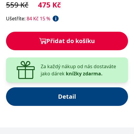
559
Kč
475
Kč
__cf_bm
30 minut
Tento soubor
Cloudflare Inc.
cookie se
.heureka.cz
používá k
rozlišení mezi
Ušetříte
:
84
Kč
15
%
i
lidmi a
roboty. To je
pro web
přínosné, aby
bylo možné
Přidat do košíku
podávat
platné zprávy
o používání
jejich
webových
stránek.
Za každý nákup od nás dostaváte
CookieConsent
1 rok
Tento soubor
Cybot A/S
jako dárek
knížky zdarma.
cookie ukládá
www.bambook.cz
stav souhlasu
uživatele se
soubory
cookie pro
Detail
aktuální
doménu.
G_ENABLED_IDPS
1 rok 1
Slouží k
Google LLC
měsíc
přihlášení
.www.grada.cz
pomocí
Google
ASP.NET_SessionId
Zavřením
Tento soubor
Microsoft
prohlížeče
cookie
Corporation