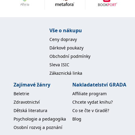
Nezbytné
Analytické
Marketingové
Funkční
Nezařazené soubory
Nezbytně nutné soubory cookie umožňují základní funkce webových
Vše o nákupu
stránek, jako je přihlášení uživatele a správa účtu. Webové stránky nelze
bez nezbytně nutných souborů cookie správně používat.
Ceny dopravy
Provider /
Dárkové poukazy
Název
Vyprší
Popis
Doména
Obchodní podmínky
CookieScriptConsent
1 měsíc
Tento soubor
CookieScript
Sleva ISIC
cookie
www.grada.cz
používá
Zákaznická linka
služba
Cookie-
Script.com k
Zajímavé žánry
Nakladatelství GRADA
zapamatování
předvoleb
Beletrie
Affiliate program
souhlasu se
soubory
Zdravotnictví
Chcete vydat knihu?
cookie
návštěvníků.
Dětská literatura
Co se čte v Gradě?
Je nutné, aby
banner
Psychologie a pedagogika
Blog
cookie
Cookie-
Osobní rozvoj a poznání
Script.com
fungoval