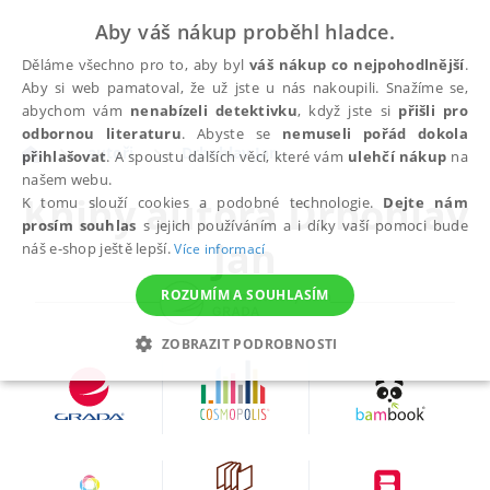
Aby váš nákup proběhl hladce.
Děláme všechno pro to, aby byl
váš nákup co nejpohodlnější
.
Aby si web pamatoval, že už jste u nás nakoupili. Snažíme se,
abychom vám
nenabízeli detektivku
, když jste si
přišli pro
odbornou literaturu
. Abyste se
nemuseli pořád dokola
autoři
Drbohlav Jan
přihlašovat
. A spoustu dalších věcí, které vám
ulehčí nákup
na
našem webu.
Knihy autora
Drbohlav
K tomu slouží cookies a podobné technologie.
Dejte nám
prosím souhlas
s jejich používáním a i díky vaší pomoci bude
Jan
náš e-shop ještě lepší.
Více informací
ROZUMÍM A SOUHLASÍM
ZOBRAZIT PODROBNOSTI
NEZBYTNÉ
ANALYTICKÉ
MARKETINGOVÉ
FUNKČNÍ
NEZAŘAZENÉ SOUBORY