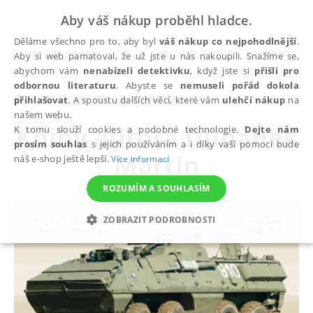
Aby váš nákup proběhl hladce.
Děláme všechno pro to, aby byl
váš nákup co nejpohodlnější
.
Aby si web pamatoval, že už jste u nás nakoupili. Snažíme se,
abychom vám
nenabízeli detektivku
, když jste si
přišli pro
odbornou literaturu
. Abyste se
nemuseli pořád dokola
autoři
Dubánek Martin
přihlašovat
. A spoustu dalších věcí, které vám
ulehčí nákup
na
našem webu.
Knihy autora
Dubánek
K tomu slouží cookies a podobné technologie.
Dejte nám
prosím souhlas
s jejich používáním a i díky vaší pomoci bude
Martin
náš e-shop ještě lepší.
Více informací
ROZUMÍM A SOUHLASÍM
ZOBRAZIT PODROBNOSTI
NEZBYTNÉ
ANALYTICKÉ
MARKETINGOVÉ
FUNKČNÍ
NEZAŘAZENÉ SOUBORY