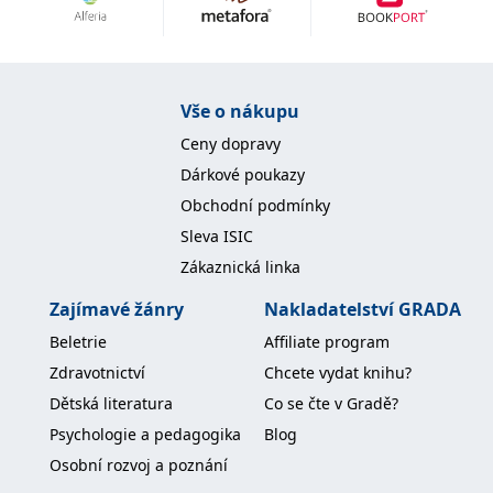
Nezbytné
Analytické
Marketingové
Funkční
Nezařazené soubory
Nezbytně nutné soubory cookie umožňují základní funkce webových
Vše o nákupu
stránek, jako je přihlášení uživatele a správa účtu. Webové stránky nelze
bez nezbytně nutných souborů cookie správně používat.
Ceny dopravy
Provider /
Dárkové poukazy
Název
Vyprší
Popis
Doména
Obchodní podmínky
CookieScriptConsent
1 měsíc
Tento soubor
CookieScript
Sleva ISIC
cookie
www.grada.cz
používá
Zákaznická linka
služba
Cookie-
Script.com k
Zajímavé žánry
Nakladatelství GRADA
zapamatování
předvoleb
Beletrie
Affiliate program
souhlasu se
soubory
Zdravotnictví
Chcete vydat knihu?
cookie
návštěvníků.
Dětská literatura
Co se čte v Gradě?
Je nutné, aby
banner
Psychologie a pedagogika
Blog
cookie
Cookie-
Osobní rozvoj a poznání
Script.com
fungoval