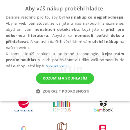
Aby váš nákup proběhl hladce.
Děláme všechno pro to, aby byl
váš nákup co nejpohodlnější
.
Aby si web pamatoval, že už jste u nás nakoupili. Snažíme se,
abychom vám
nenabízeli detektivku
, když jste si
přišli pro
odbornou literaturu
. Abyste se
nemuseli pořád dokola
autoři
Dvořák Martin
přihlašovat
. A spoustu dalších věcí, které vám
ulehčí nákup
na
našem webu.
Knihy autora
Dvořák
K tomu slouží cookies a podobné technologie.
Dejte nám
prosím souhlas
s jejich používáním a i díky vaší pomoci bude
Martin
náš e-shop ještě lepší.
Více informací
ROZUMÍM A SOUHLASÍM
ZOBRAZIT PODROBNOSTI
NEZBYTNÉ
ANALYTICKÉ
MARKETINGOVÉ
FUNKČNÍ
NEZAŘAZENÉ SOUBORY