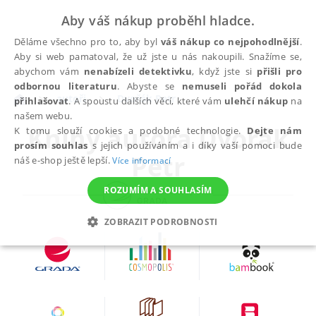
Aby váš nákup proběhl hladce.
Děláme všechno pro to, aby byl
váš nákup co nejpohodlnější
.
Aby si web pamatoval, že už jste u nás nakoupili. Snažíme se,
abychom vám
nenabízeli detektivku
, když jste si
přišli pro
odbornou literaturu
. Abyste se
nemuseli pořád dokola
autoři
Dvořák Petr
přihlašovat
. A spoustu dalších věcí, které vám
ulehčí nákup
na
našem webu.
Knihy autora
Dvořák
K tomu slouží cookies a podobné technologie.
Dejte nám
prosím souhlas
s jejich používáním a i díky vaší pomoci bude
Petr
náš e-shop ještě lepší.
Více informací
ROZUMÍM A SOUHLASÍM
ZOBRAZIT PODROBNOSTI
NEZBYTNÉ
ANALYTICKÉ
MARKETINGOVÉ
FUNKČNÍ
NEZAŘAZENÉ SOUBORY