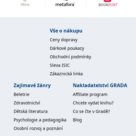
Nezbytné
Analytické
Marketingové
Funkční
Nezařazené soubory
Nezbytně nutné soubory cookie umožňují základní funkce webových
Vše o nákupu
stránek, jako je přihlášení uživatele a správa účtu. Webové stránky nelze
bez nezbytně nutných souborů cookie správně používat.
Ceny dopravy
Provider /
Dárkové poukazy
Název
Vyprší
Popis
Doména
Obchodní podmínky
CookieScriptConsent
1 měsíc
Tento soubor
CookieScript
Sleva ISIC
cookie
www.grada.cz
používá
Zákaznická linka
služba
Cookie-
Script.com k
Zajímavé žánry
Nakladatelství GRADA
zapamatování
předvoleb
Beletrie
Affiliate program
souhlasu se
soubory
Zdravotnictví
Chcete vydat knihu?
cookie
návštěvníků.
Dětská literatura
Co se čte v Gradě?
Je nutné, aby
banner
Psychologie a pedagogika
Blog
cookie
Cookie-
Osobní rozvoj a poznání
Script.com
fungoval