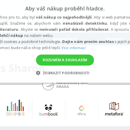
Aby váš nákup proběhl hladce.
hno pro to, aby byl
váš nákup co nejpohodlnější
. Aby si web pamatova
upili. Snažíme se, abychom vám
nenabízeli detektivku
, když jste 
iteraturu
. Abyste se
nemuseli pořád dokola přihlašovat
. A spoustu 
lehčí nákup
na našem webu.
Audioknihy
Bestsellery
Novinky
ží cookies a podobné technologie.
Dejte nám prosím souhlas
s jejich
pomoci bude náš e-shop ještě lepší.
Více informací
ROZUMÍM A SOUHLASÍM
s Sharon
ZOBRAZIT PODROBNOSTI
ANALYTICKÉ
MARKETINGOVÉ
FUNKČNÍ
NEZ
Nezbytné
Analytické
Marketingové
Funkční
Nezařazené soubory
h stránek, jako je přihlášení uživatele a správa účtu. Webové stránky nelze bez nez