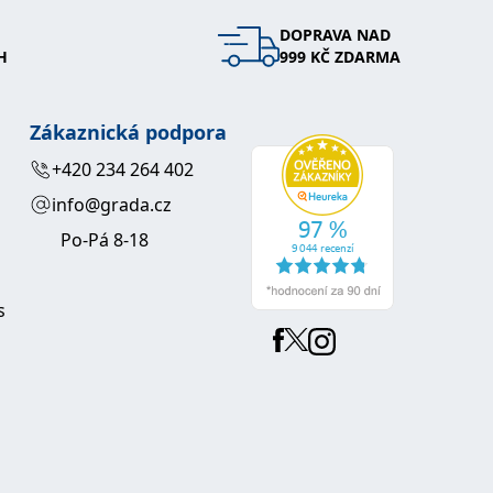
DOPRAVA NAD
 se soubory cookie návštěvníků. Je nutné, aby banner cookie
H
999 KČ ZDARMA
používaný k udržování proměnných relací uživatelů. Obvykle se
obrým příkladem je udržování přihlášeného stavu uživatele
Zákaznická podpora
y bylo možné podávat platné zprávy o používání jejich
+420 234 264 402
info@grada.cz
u.
Po-Pá 8-18
s
Vyprší
Popis
ění správného vzhledu dialogových oken.
1 rok
### Luigisbox???
avštívenou stránku a slouží k počítání a sledování zobrazení
jazyků a zemí
1 rok
u na sociálních médiích. Může také shromažďovat informace o
avštívené stránky.