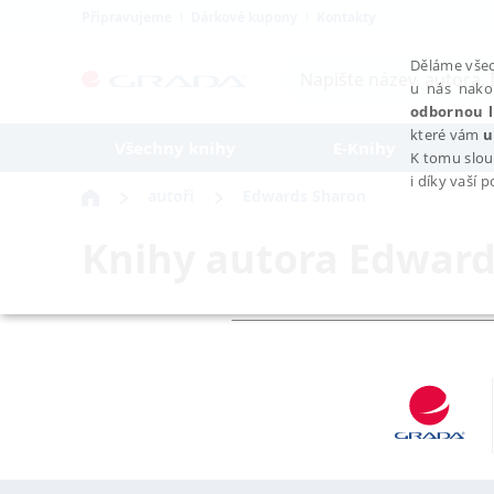
Připravujeme
Dárkové kupony
Kontakty
Děláme všec
u nás nako
odbornou l
které vám
u
Všechny knihy
E-Knihy
K tomu slou
i díky vaší 
autoři
Edwards Sharon
Knihy autora
Edward
NEZBYTNÉ
Nezbytně nutné soubory cookie umožňují základní funkce webovýc
Provider /