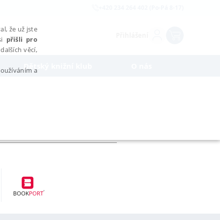
+420 234 264 402 (Po-Pá 8-17)
l, že už jste
Přihlášení
si
přišli pro
dalších věcí,
Dětský knižní klub
O nás
 používáním a
AŘAZENÉ SOUBORY
bytně nutných souborů cookie správně používat.