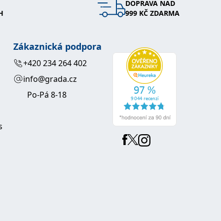
DOPRAVA NAD
H
999 KČ ZDARMA
vit pomocí vložených skriptů Microsoft. Široce se věří, že se
Zákaznická podpora
ěpodobně použit jako pro správu stavu relace.
+420 234 264 402
l používá webové stránky a jakoukoli reklamu, kterou koncový
info@grada.cz
u pro interní analýzu.
Po-Pá 8-18
ňuje nám komunikovat s uživatelem, který již dříve navštívil
s
, zda prohlížeč návštěvníka webu podporuje soubory cookie.
l používá webové stránky a jakoukoli reklamu, kterou koncový
 údaje o aktivitě na webu. Tato data mohou být odeslána k