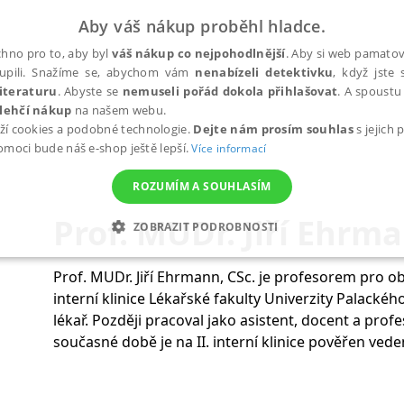
Aby váš nákup proběhl hladce.
hno pro to, aby byl
váš nákup co nejpohodlnější
. Aby si web pamatova
upili. Snažíme se, abychom vám
nenabízeli detektivku
, když jste 
iteraturu
. Abyste se
nemuseli pořád dokola přihlašovat
. A spoustu 
lehčí nákup
na našem webu.
ží cookies a podobné technologie.
Dejte nám prosím souhlas
s jejich
pomoci bude náš e-shop ještě lepší.
Více informací
ROZUMÍM A SOUHLASÍM
Prof. MUDr. Jiří Ehrm
ZOBRAZIT PODROBNOSTI
ANALYTICKÉ
MARKETINGOVÉ
FUNKČNÍ
NEZ
Prof. MUDr. Jiří Ehrmann, CSc. je profesorem pro ob
interní klinice Lékařské fakulty Univerzity Palacké
lékař. Později pracoval jako asistent, docent a prof
Nezbytné
Analytické
Marketingové
Funkční
Nezařazené soubory
současné době je na II. interní klinice pověřen ved
h stránek, jako je přihlášení uživatele a správa účtu. Webové stránky nelze bez nez