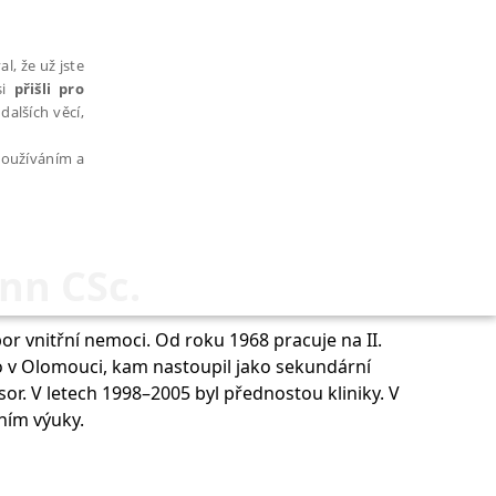
l, že už jste
si
přišli pro
dalších věcí,
 používáním a
ann CSc.
AŘAZENÉ SOUBORY
or vnitřní nemoci. Od roku 1968 pracuje na II.
ho v Olomouci, kam nastoupil jako sekundární
esor. V letech 1998–2005 byl přednostou kliniky. V
ením výuky.
bytně nutných souborů cookie správně používat.