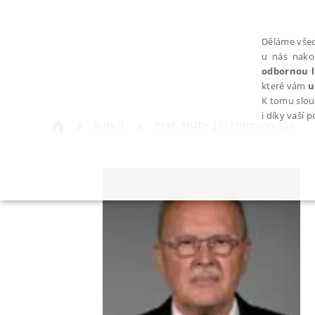
Děláme všec
u nás nako
odbornou l
které vám
u
K tomu slou
i díky vaší 
autoři
Prof. MUDr. Jiří Ehrmann CSc.
NEZBYTNÉ
Nezbytně nutné soubory cookie umožňují základní funkce webovýc
Provider /