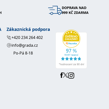
DOPRAVA NAD
 se soubory cookie návštěvníků. Je nutné, aby banner cookie
H
999 KČ ZDARMA
používaný k udržování proměnných relací uživatelů. Obvykle se
obrým příkladem je udržování přihlášeného stavu uživatele
A
Zákaznická podpora
y bylo možné podávat platné zprávy o používání jejich
+420 234 264 402
info@grada.cz
u.
Po-Pá 8-18
Vyprší
Popis
ění správného vzhledu dialogových oken.
1 rok
### Luigisbox???
avštívenou stránku a slouží k počítání a sledování zobrazení
jazyků a zemí
1 rok
u na sociálních médiích. Může také shromažďovat informace o
avštívené stránky.