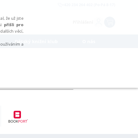
+420 234 264 402 (Po-Pá 8-17)
l, že už jste
Přihlášení
si
přišli pro
dalších věcí,
Dětský knižní klub
O nás
 používáním a
AŘAZENÉ SOUBORY
bytně nutných souborů cookie správně používat.