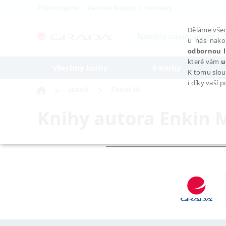
Připravujeme
Dárkové kupony
Kontakty
Děláme všec
u nás nako
odbornou l
které vám
u
Všechny knihy
E-Knihy
K tomu slou
i díky vaší 
autoři
Enkin M.
Knihy autora
Enkin 
NEZBYTNÉ
Nezbytně nutné soubory cookie umožňují základní funkce webovýc
Provider /