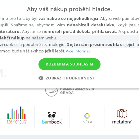
Aby váš nákup proběhl hladce.
hno pro to, aby byl
váš nákup co nejpohodlnější
. Aby si web pamatova
upili. Snažíme se, abychom vám
nenabízeli detektivku
, když jste 
iteraturu
. Abyste se
nemuseli pořád dokola přihlašovat
. A spoustu 
lehčí nákup
na našem webu.
Audioknihy
Bestsellery
Novinky
ží cookies a podobné technologie.
Dejte nám prosím souhlas
s jejich
pomoci bude náš e-shop ještě lepší.
Více informací
ROZUMÍM A SOUHLASÍM
M.
ZOBRAZIT PODROBNOSTI
ANALYTICKÉ
MARKETINGOVÉ
FUNKČNÍ
NEZ
Nezbytné
Analytické
Marketingové
Funkční
Nezařazené soubory
h stránek, jako je přihlášení uživatele a správa účtu. Webové stránky nelze bez nez