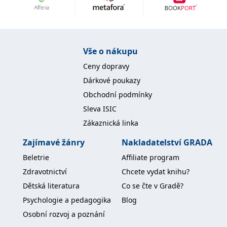
Nezbytné
Analytické
Marketingové
Funkční
Nezařazené soubory
Nezbytně nutné soubory cookie umožňují základní funkce webových
Vše o nákupu
stránek, jako je přihlášení uživatele a správa účtu. Webové stránky nelze
bez nezbytně nutných souborů cookie správně používat.
Ceny dopravy
Provider /
Dárkové poukazy
Název
Vyprší
Popis
Doména
Obchodní podmínky
CookieScriptConsent
1 měsíc
Tento soubor
CookieScript
Sleva ISIC
cookie
www.grada.cz
používá
Zákaznická linka
služba
Cookie-
Script.com k
Zajímavé žánry
Nakladatelství GRADA
zapamatování
předvoleb
Beletrie
Affiliate program
souhlasu se
soubory
Zdravotnictví
Chcete vydat knihu?
cookie
návštěvníků.
Dětská literatura
Co se čte v Gradě?
Je nutné, aby
banner
Psychologie a pedagogika
Blog
cookie
Cookie-
Osobní rozvoj a poznání
Script.com
fungoval