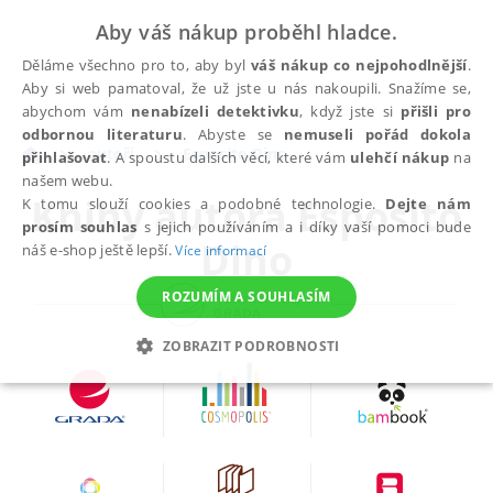
Aby váš nákup proběhl hladce.
Děláme všechno pro to, aby byl
váš nákup co nejpohodlnější
.
Aby si web pamatoval, že už jste u nás nakoupili. Snažíme se,
abychom vám
nenabízeli detektivku
, když jste si
přišli pro
odbornou literaturu
. Abyste se
nemuseli pořád dokola
autoři
Esposito Dino
přihlašovat
. A spoustu dalších věcí, které vám
ulehčí nákup
na
našem webu.
Knihy autora
Esposito
K tomu slouží cookies a podobné technologie.
Dejte nám
prosím souhlas
s jejich používáním a i díky vaší pomoci bude
Dino
náš e-shop ještě lepší.
Více informací
ROZUMÍM A SOUHLASÍM
ZOBRAZIT PODROBNOSTI
NEZBYTNÉ
ANALYTICKÉ
MARKETINGOVÉ
FUNKČNÍ
NEZAŘAZENÉ SOUBORY