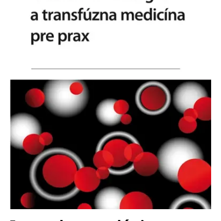
Nezbytné
Analytické
Marketingové
Funkční
Nezařazené soubory
Nezbytně nutné soubory cookie umožňují základní funkce webových
stránek, jako je přihlášení uživatele a správa účtu. Webové stránky nelze
bez nezbytně nutných souborů cookie správně používat.
Provider /
Název
Vyprší
Popis
Doména
CookieScriptConsent
1 měsíc
Tento soubor
CookieScript
cookie
www.grada.cz
používá
služba
Cookie-
Script.com k
zapamatování
předvoleb
souhlasu se
soubory
cookie
návštěvníků.
Je nutné, aby
banner
cookie
Cookie-
Script.com
fungoval