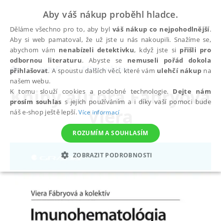
Aby váš nákup proběhl hladce.
Děláme všechno pro to, aby byl
váš nákup co nejpohodlnější
.
Aby si web pamatoval, že už jste u nás nakoupili. Snažíme se,
abychom vám
nenabízeli detektivku
, když jste si
přišli pro
odbornou literaturu
. Abyste se
nemuseli pořád dokola
autoři
Fábryová Viera
přihlašovat
. A spoustu dalších věcí, které vám
ulehčí nákup
na
našem webu.
Knihy autora
Fábryová
K tomu slouží cookies a podobné technologie.
Dejte nám
prosím souhlas
s jejich používáním a i díky vaší pomoci bude
Viera
náš e-shop ještě lepší.
Více informací
ROZUMÍM A SOUHLASÍM
ZOBRAZIT PODROBNOSTI
NEZBYTNÉ
ANALYTICKÉ
MARKETINGOVÉ
FUNKČNÍ
NEZAŘAZENÉ SOUBORY