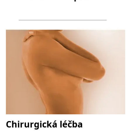
Nezbytné
Analytické
Marketingové
Funkční
Nezařazené soubory
Nezbytně nutné soubory cookie umožňují základní funkce webových
stránek, jako je přihlášení uživatele a správa účtu. Webové stránky nelze
bez nezbytně nutných souborů cookie správně používat.
Provider /
Název
Vyprší
Popis
Doména
CookieScriptConsent
1 měsíc
Tento soubor
CookieScript
cookie
www.grada.cz
používá
služba
Cookie-
Script.com k
zapamatování
předvoleb
souhlasu se
soubory
cookie
návštěvníků.
Je nutné, aby
banner
cookie
Cookie-
Chirurgická léčba
Script.com
fungoval