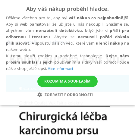
Aby váš nákup proběhl hladce.
Děláme všechno pro to, aby byl
váš nákup co nejpohodlnější
.
Aby si web pamatoval, že už jste u nás nakoupili. Snažíme se,
abychom vám
nenabízeli detektivku
, když jste si
přišli pro
odbornou literaturu
. Abyste se
nemuseli pořád dokola
autoři
Fait Vuk
přihlašovat
. A spoustu dalších věcí, které vám
ulehčí nákup
na
našem webu.
Knihy autora
Fait Vuk
K tomu slouží cookies a podobné technologie.
Dejte nám
prosím souhlas
s jejich používáním a i díky vaší pomoci bude
náš e-shop ještě lepší.
Více informací
ROZUMÍM A SOUHLASÍM
ZOBRAZIT PODROBNOSTI
NEZBYTNÉ
ANALYTICKÉ
MARKETINGOVÉ
FUNKČNÍ
NEZAŘAZENÉ SOUBORY