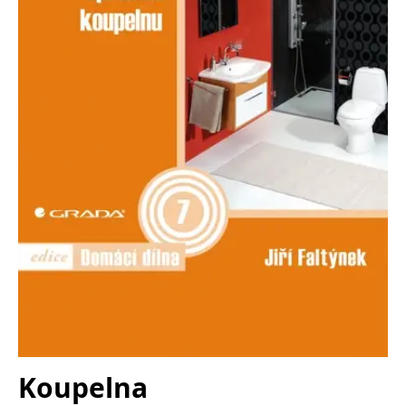
koncový uživatel používá
webové stránky a
jakoukoli reklamu,
kterou koncový uživatel
mohl vidět před
návštěvou uvedeného
webu.
MR
7 dní
Toto je soubor cookie
Microsoft
první strany společnosti
Corporation
Microsoft MSN, který
.c.bing.com
používáme k měření
používání webu pro
interní analýzu.
_uetvid
1 rok
Toto je soubor cookie
Microsoft
využívaný společností
Corporation
Microsoft Bing Ads a je
.grada.cz
sledovacím souborem
cookie. Umožňuje nám
komunikovat s
uživatelem, který již dříve
navštívil náš web.
test_cookie
15 minut
Tento soubor cookie
Google LLC
nastavuje společnost
.doubleclick.net
DoubleClick (kterou
vlastní společnost
Google), aby zjistila, zda
Koupelna
prohlížeč návštěvníka
webu podporuje
soubory cookie.