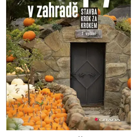
Nezbytné
Analytické
Marketingové
Funkční
Nezařazené soubory
Nezbytně nutné soubory cookie umožňují základní funkce webových
stránek, jako je přihlášení uživatele a správa účtu. Webové stránky nelze
bez nezbytně nutných souborů cookie správně používat.
Provider /
Název
Vyprší
Popis
Doména
CookieScriptConsent
1 měsíc
Tento soubor
CookieScript
cookie
www.grada.cz
používá
služba
Cookie-
Script.com k
zapamatování
předvoleb
souhlasu se
soubory
cookie
návštěvníků.
Je nutné, aby
banner
cookie
Cookie-
Script.com
fungoval