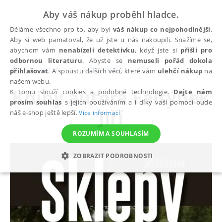
Aby váš nákup proběhl hladce.
Děláme všechno pro to, aby byl
váš nákup co nejpohodlnější
.
Aby si web pamatoval, že už jste u nás nakoupili. Snažíme se,
abychom vám
nenabízeli detektivku
, když jste si
přišli pro
odbornou literaturu
. Abyste se
nemuseli pořád dokola
autoři
Faltýnek Jiří
přihlašovat
. A spoustu dalších věcí, které vám
ulehčí nákup
na
našem webu.
Knihy autora
Faltýnek
K tomu slouží cookies a podobné technologie.
Dejte nám
prosím souhlas
s jejich používáním a i díky vaší pomoci bude
Jiří
náš e-shop ještě lepší.
Více informací
ROZUMÍM A SOUHLASÍM
ZOBRAZIT PODROBNOSTI
NEZBYTNÉ
ANALYTICKÉ
MARKETINGOVÉ
FUNKČNÍ
NEZAŘAZENÉ SOUBORY