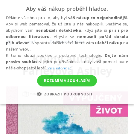
Aby váš nákup proběhl hladce.
Děláme všechno pro to, aby byl
váš nákup co nejpohodlnější
.
Aby si web pamatoval, že už jste u nás nakoupili. Snažíme se,
abychom vám
nenabízeli detektivku
, když jste si
přišli pro
odbornou literaturu
. Abyste se
nemuseli pořád dokola
autoři
Farleyová Ashley
přihlašovat
. A spoustu dalších věcí, které vám
ulehčí nákup
na
našem webu.
Knihy autora
K tomu slouží cookies a podobné technologie.
Dejte nám
prosím souhlas
s jejich používáním a i díky vaší pomoci bude
Farleyová Ashley
náš e-shop ještě lepší.
Více informací
ROZUMÍM A SOUHLASÍM
ZOBRAZIT PODROBNOSTI
NEZBYTNÉ
ANALYTICKÉ
MARKETINGOVÉ
FUNKČNÍ
NEZAŘAZENÉ SOUBORY