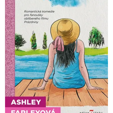
Nezbytné
Analytické
Marketingové
Funkční
Nezařazené soubory
Nezbytně nutné soubory cookie umožňují základní funkce webových
stránek, jako je přihlášení uživatele a správa účtu. Webové stránky nelze
bez nezbytně nutných souborů cookie správně používat.
Provider /
Název
Vyprší
Popis
Doména
CookieScriptConsent
1 měsíc
Tento soubor
CookieScript
cookie
www.grada.cz
používá
služba
Cookie-
Script.com k
zapamatování
předvoleb
souhlasu se
soubory
cookie
návštěvníků.
Je nutné, aby
banner
cookie
Cookie-
Script.com
fungoval