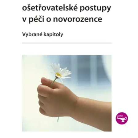
Nezbytné
Analytické
Marketingové
Funkční
Nezařazené soubory
Nezbytně nutné soubory cookie umožňují základní funkce webových
stránek, jako je přihlášení uživatele a správa účtu. Webové stránky nelze
bez nezbytně nutných souborů cookie správně používat.
Provider /
Název
Vyprší
Popis
Doména
CookieScriptConsent
1 měsíc
Tento soubor
CookieScript
cookie
www.grada.cz
používá
služba
Cookie-
Script.com k
zapamatování
předvoleb
souhlasu se
soubory
cookie
návštěvníků.
Je nutné, aby
banner
cookie
Cookie-
Script.com
fungoval