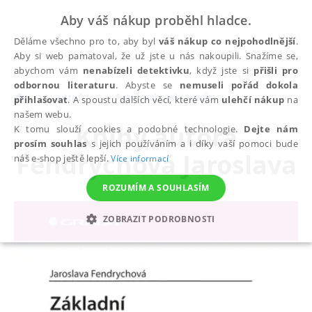
Aby váš nákup proběhl hladce.
Děláme všechno pro to, aby byl
váš nákup co nejpohodlnější
.
Aby si web pamatoval, že už jste u nás nakoupili. Snažíme se,
abychom vám
nenabízeli detektivku
, když jste si
přišli pro
odbornou literaturu
. Abyste se
nemuseli pořád dokola
autoři
Fendrychová Jaroslava
přihlašovat
. A spoustu dalších věcí, které vám
ulehčí nákup
na
našem webu.
Knihy autora
K tomu slouží cookies a podobné technologie.
Dejte nám
prosím souhlas
s jejich používáním a i díky vaší pomoci bude
Fendrychová Jaroslava
náš e-shop ještě lepší.
Více informací
ROZUMÍM A SOUHLASÍM
ZOBRAZIT PODROBNOSTI
NEZBYTNÉ
ANALYTICKÉ
MARKETINGOVÉ
FUNKČNÍ
NEZAŘAZENÉ SOUBORY